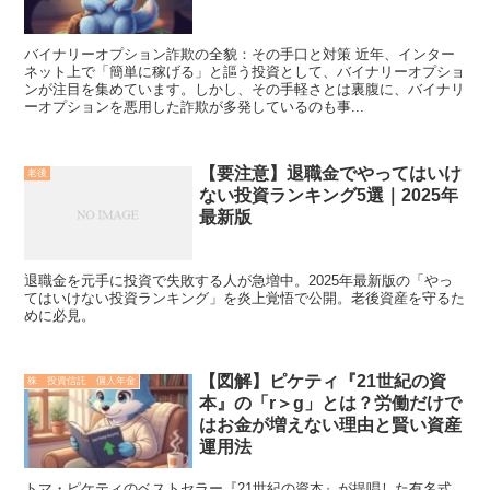
バイナリーオプション詐欺の全貌：その手口と対策 近年、インター
ネット上で「簡単に稼げる」と謳う投資として、バイナリーオプショ
ンが注目を集めています。しかし、その手軽さとは裏腹に、バイナリ
ーオプションを悪用した詐欺が多発しているのも事...
【要注意】退職金でやってはいけ
老後
ない投資ランキング5選｜2025年
最新版
退職金を元手に投資で失敗する人が急増中。2025年最新版の「やっ
てはいけない投資ランキング」を炎上覚悟で公開。老後資産を守るた
めに必見。
【図解】ピケティ『21世紀の資
株 投資信託 個人年金
本』の「r＞g」とは？労働だけで
はお金が増えない理由と賢い資産
運用法
トマ・ピケティのベストセラー『21世紀の資本』が提唱した有名式