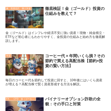
徹底検証！金（ゴールド）投資の
株 投資信託 個人年金
仕組みを教えて？
金（ゴールド）はインフレや経済不安に強い資産！現物・純金積立・
ETFなど初心者にもわかりやすく、金投資の仕組みと始め方を徹底解
説します。
コーヒー代 × 年間いくら損？その
年金
節約で買える高配当株【節約×投
資の賢い方法】
毎日のコーヒー代を節約して投資に回すと、10年後にはいくら資産
が増える？高配当株で賢く資産形成する方法を解説。
バイナリーオプション詐欺の全
FX CFD 金（ゴールド）
貌：その手口と対策