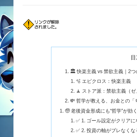
目
🏛️ 快楽主義 vs 禁欲主義
🫧 エピクロス：快楽主義
🧘 ストア派：禁欲主義（
💸 哲学が教える、お金との
🧓 老後資金形成にも“哲学”が効
✅ 1. ゴール設定がクリア
✅ 2. 投資の軸がブレなくな