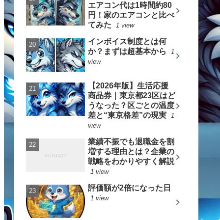
エアコン代は1時間約80
円！家のエアコンと比べ
てみた
1 view
インボイス制度とは何
か？まずは超基本から
1
view
【2026年版】生活応援
商品券｜東京都23区はど
うなった？区ごとの温度
差と“東京格差”の現実
1
view
業績不振でも退職金を割
増する理由とは？企業の
戦略をわかりやすく解説
1 view
評価額が2倍になった日
1 view