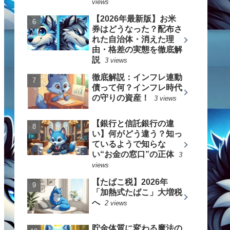
views
【2026年最新版】お米
券はどうなった？配布さ
れた自治体・消えた理
由・格差の実態を徹底解
説
3 views
徹底解説：インフレ連動
債って何？インフレ時代
の守りの資産！
3 views
【銀行と信託銀行の違
い】何がどう違う？知っ
ているようで知らな
い“お金の窓口”の正体
3
views
【たばこ税】2026年
「加熱式たばこ」大増税
へ
2 views
貯金体質に変わる魔法の