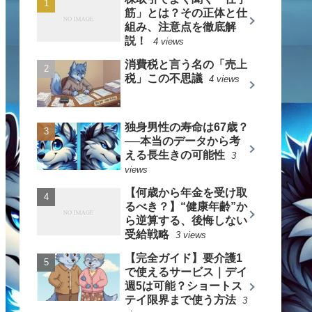
筋」とは？その正体と仕
組み、注意点を徹底解
説！
4 views
消費税と言う名の「売上
税」この不思議
4 views
独身男性の寿命は67歳？
──本当のデータから考
える長生きの可能性
3
views
【何歳から年金を受け取
るべき？】“健康年齢”か
ら逆算する、後悔しない
受給戦略
3 views
【完全ガイド】要介護1
で使えるサービス｜デイ
週5は可能？ショートス
テイ限界まで使う方法
3