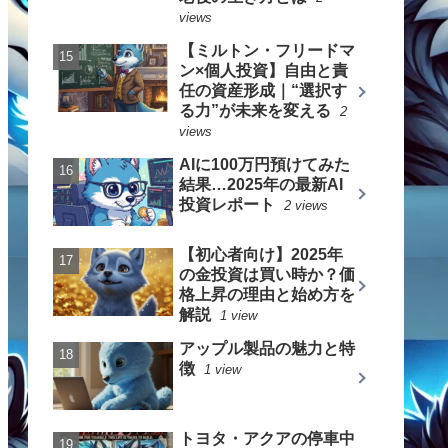
views
【ミルトン・フリードマ
ン×個人投資】自由と責
任の資産形成｜“選択す
る力”が未来を変える
2
views
AIに100万円預けてみた
結果…2025年の最新AI
投資レポート
2 views
【初心者向け】2025年
の金投資は買い時か？価
格上昇の理由と始め方を
解説
1 view
アップル製品の魅力と特
徴
1 view
トヨタ・アクアの停車中