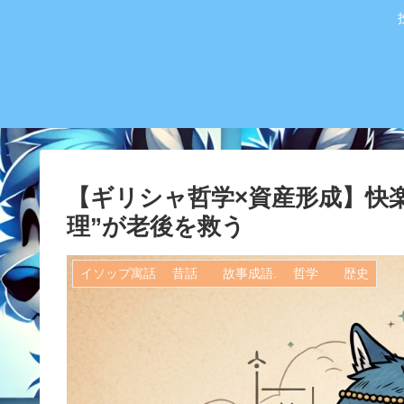
【ギリシャ哲学×資産形成】快
理”が老後を救う
イソップ寓話 昔話 故事成語. 哲学 歴史