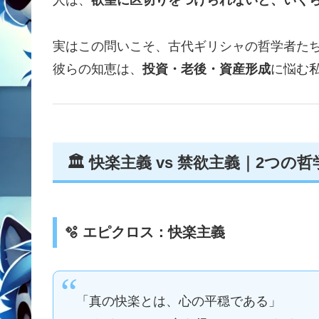
人は、
欲望に区切りをつけられないと、いく
実はこの問いこそ、古代ギリシャの哲学者た
彼らの知恵は、
投資・老後・資産形成
に悩む
🏛️ 快楽主義 vs 禁欲主義｜2
🫧 エピクロス：快楽主義
「真の快楽とは、心の平穏である」