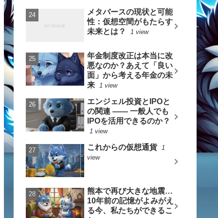
メタバースの現状と可能
性：仮想空間がもたらす
未来とは？
1 view
年金制度改正は本当に改
悪なのか？あえて「良い
面」から考える年金の未
来
1 view
エンジェル投資とIPOと
の関連 —— 一般人でも
IPOを活用できるのか？
1 view
これからの仮想通貨
1
view
熊本で再び大きな地震…
10年前の記憶がよみがえ
る今、私たちができるこ