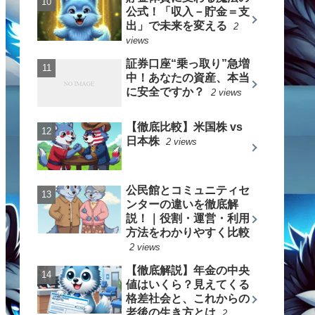
公式！「収入－貯金＝支
出」で未来を変える
2
views
証券口座“乗っ取り”急増
中！あなたの資産、本当
に安全ですか？
2 views
【徹底比較】米国株 vs
日本株
2 views
公民館とコミュニティセ
ンターの違いを徹底解
説！｜役割・運営・利用
方法をわかりやすく比較
2 views
【徹底解説】年金の中央
値はいくら？見えてくる
格差社会と、これからの
老後の生き方とは
2