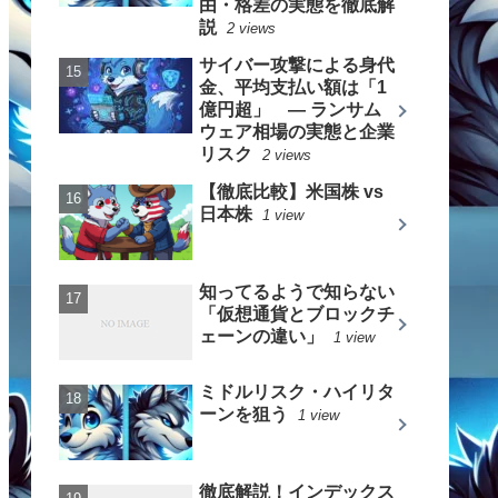
由・格差の実態を徹底解
説
2 views
サイバー攻撃による身代
金、平均支払い額は「1
億円超」 ― ランサム
ウェア相場の実態と企業
リスク
2 views
【徹底比較】米国株 vs
日本株
1 view
知ってるようで知らない
「仮想通貨とブロックチ
ェーンの違い」
1 view
ミドルリスク・ハイリタ
ーンを狙う
1 view
徹底解説！インデックス