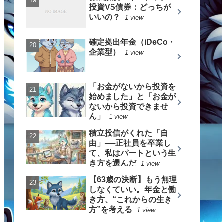
投資VS債券：どっちが
いいの？
1 view
確定拠出年金（iDeCo・
企業型）
1 view
「お金がないから投資を
始めました」と「お金が
ないから投資できませ
ん」
1 view
積立投信がくれた「自
由」──正社員を卒業し
て、私はパートという生
き方を選んだ
1 view
【63歳の決断】もう無理
しなくていい。年金と働
き方、“これからの生き
方”を考える
1 view