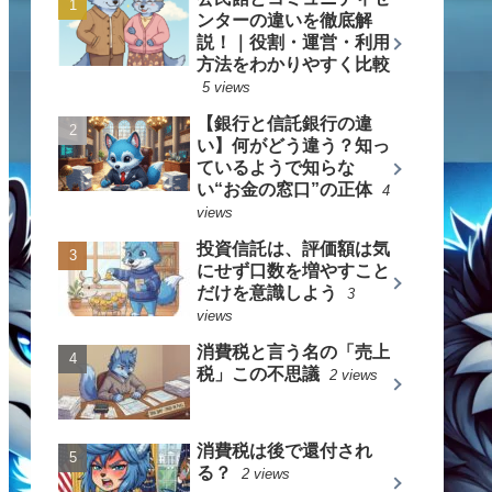
ンターの違いを徹底解
説！｜役割・運営・利用
方法をわかりやすく比較
5 views
【銀行と信託銀行の違
い】何がどう違う？知っ
ているようで知らな
い“お金の窓口”の正体
4
views
投資信託は、評価額は気
にせず口数を増やすこと
だけを意識しよう
3
views
消費税と言う名の「売上
税」この不思議
2 views
消費税は後で還付され
る？
2 views