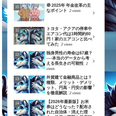
🧭 2025年 年金改革の主
なポイント
2 views
トヨタ・アクアの停車中
エアコン代は1時間約80
円！家のエアコンと比べ
てみた
2 views
独身男性の寿命は67歳？
──本当のデータから考
える長生きの可能性
2
views
外貨建て金融商品とは？
種類、メリット・デメリ
ット、円高・円安の影響
を徹底解説
2 views
【2026年最新版】お米
券はどうなった？配布さ
れた自治体・消えた理