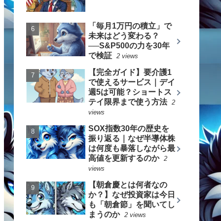
「毎月1万円の積立」で
未来はどう変わる？
──S&P500の力を30年
で検証
2 views
【完全ガイド】要介護1
で使えるサービス｜デイ
週5は可能？ショートス
テイ限界まで使う方法
2
views
SOX指数30年の歴史を
振り返る｜なぜ半導体株
は何度も暴落しながら最
高値を更新するのか
2
views
【朝倉慶とは何者なの
か？】なぜ投資家は今日
も「朝倉節」を聞いてし
まうのか
2 views