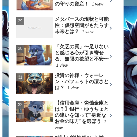
の守りの資産！
1 view
メタバースの現状と可能
性：仮想空間がもたらす
未来とは？
1 view
「欠乏の罠」〜足りない
と感じる心が引き寄せ
る、無限の欲望と不安〜
1 view
投資の神様・ウォーレ
ン・バフェットの凄さと
は？
1 view
【信用金庫・労働金庫と
は？】銀行・ゆうちょと
の違いを知って“身近な
お金の味方”を選ぼう
1
view