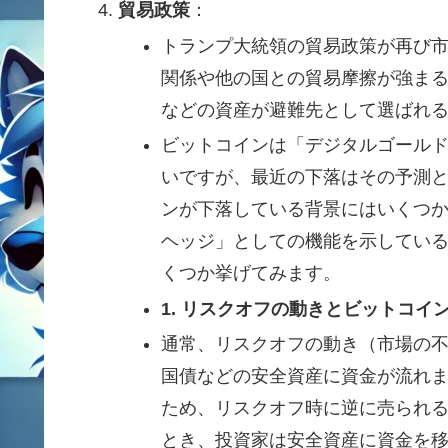
貿易政策
：
トランプ大統領の貿易政策が再び
関係や他の国との貿易摩擦が強ま
などの資産が避難先として選ばれ
ビットコインは「デジタルゴール
いですが、最近の下落はその予測
ンが下落している背景にはいくつ
ヘッジ」としての機能を示してい
くつか挙げてみます。
1. リスクオフの動きとビットコイ
通常、リスクオフの動き（市場の
国債などの安全資産に資金が流れ
ため、リスクオフ時に逆に売られ
とき、投資家は安全資産に資金を