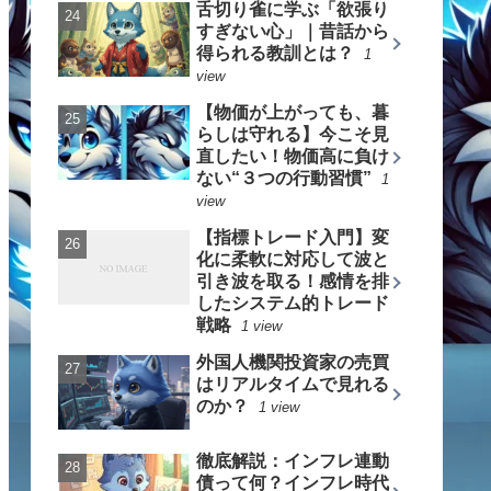
舌切り雀に学ぶ「欲張り
すぎない心」｜昔話から
得られる教訓とは？
1
view
【物価が上がっても、暮
らしは守れる】今こそ見
直したい！物価高に負け
ない“３つの行動習慣”
1
view
【指標トレード入門】変
化に柔軟に対応して波と
引き波を取る！感情を排
したシステム的トレード
戦略
1 view
外国人機関投資家の売買
はリアルタイムで見れる
のか？
1 view
徹底解説：インフレ連動
債って何？インフレ時代