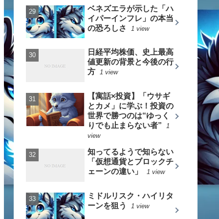
ベネズエラが示した「ハ
イパーインフレ」の本当
の恐ろしさ
1 view
日経平均株価、史上最高
値更新の背景と今後の行
方
1 view
【寓話×投資】「ウサギ
とカメ」に学ぶ！投資の
世界で勝つのは“ゆっく
りでも止まらない者”
1
view
知ってるようで知らない
「仮想通貨とブロックチ
ェーンの違い」
1 view
ミドルリスク・ハイリタ
ーンを狙う
1 view