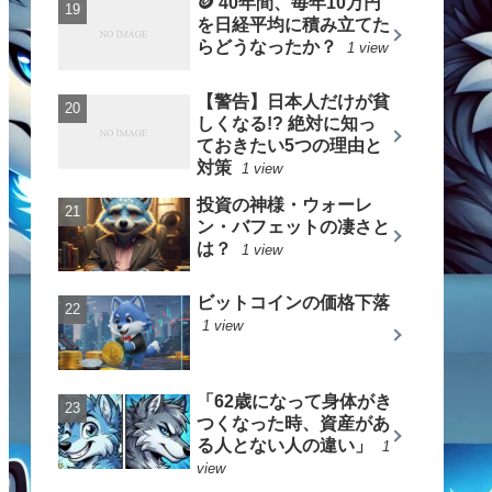
🪙 40年間、毎年10万円
を日経平均に積み立てた
らどうなったか？
1 view
【警告】日本人だけが貧
しくなる!? 絶対に知っ
ておきたい5つの理由と
対策
1 view
投資の神様・ウォーレ
ン・バフェットの凄さと
は？
1 view
ビットコインの価格下落
1 view
「62歳になって身体がき
つくなった時、資産があ
る人とない人の違い」
1
view