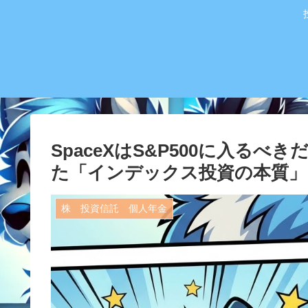
SpaceXはS&P500に入る
た「インデックス投資の本質」
株 投資信託 個人年金