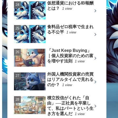
仮想通貨におけるIB報酬
とは？
1 view
食料品ゼロ税率で生まれ
る不公平
1 view
「Just Keep Buying」
｜個人投資家のための富
を増やす法則
1 view
外国人機関投資家の売買
はリアルタイムで見れる
のか？
1 view
積立投信がくれた「自
由」──正社員を卒業し
て、私はパートという生
き方を選んだ
1 view