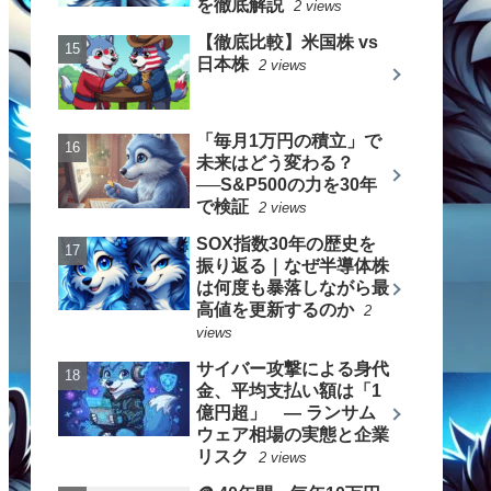
を徹底解説
2 views
【徹底比較】米国株 vs
日本株
2 views
「毎月1万円の積立」で
未来はどう変わる？
──S&P500の力を30年
で検証
2 views
SOX指数30年の歴史を
振り返る｜なぜ半導体株
は何度も暴落しながら最
高値を更新するのか
2
views
サイバー攻撃による身代
金、平均支払い額は「1
億円超」 ― ランサム
ウェア相場の実態と企業
リスク
2 views