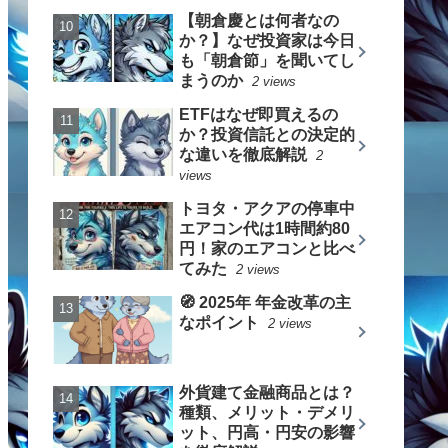
【朝倉慶とは何者なの
か？】なぜ投資家は今日
も「朝倉節」を聞いてし
まうのか
2 views
ETFはなぜ即買えるの
か？投資信託との決定的
な違いを徹底解説
2
views
トヨタ・アクアの停車中
エアコン代は1時間約80
円！家のエアコンと比べ
てみた
2 views
🧭 2025年 年金改革の主
なポイント
2 views
外貨建て金融商品とは？
種類、メリット・デメリ
ット、円高・円安の影響