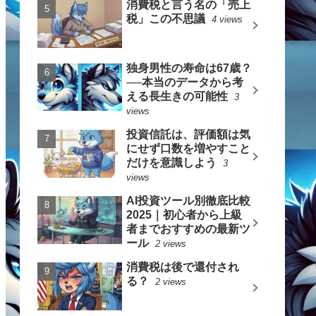
消費税と言う名の「売上
税」この不思議
4 views
独身男性の寿命は67歳？
──本当のデータから考
える長生きの可能性
3
views
投資信託は、評価額は気
にせず口数を増やすこと
だけを意識しよう
3
views
AI投資ツール別徹底比較
2025｜初心者から上級
者までおすすめの最新ツ
ール
2 views
消費税は後で還付され
る？
2 views