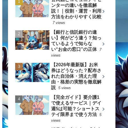
ンターの違いを徹底解
説！｜役割・運営・利用
方法をわかりやすく比較
7 views
【銀行と信託銀行の違
い】何がどう違う？知っ
ているようで知らな
い“お金の窓口”の正体
7
views
【2026年最新版】お米
券はどうなった？配布さ
れた自治体・消えた理
由・格差の実態を徹底解
説
5 views
【完全ガイド】要介護1
で使えるサービス｜デイ
週5は可能？ショートス
テイ限界まで使う方法
5
views