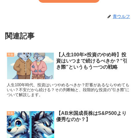
青ウルフ
関連記事
【人生100年×投資のやめ時】投
年金
資はいつまで続けるべきか？“引
き際”というもう一つの戦略
人生100年時代、投資はいつやめるべきか？貯蓄があるならやめても
いい？不安だから続ける？その判断軸と、段階的な投資の“引き際”に
ついて解説します。
【AB米国成長株はS&P500より
年金
優秀なのか？】