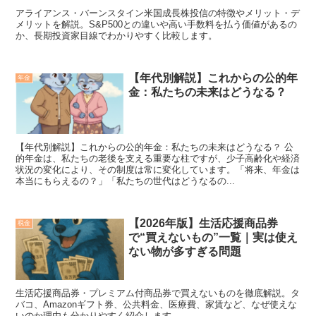
アライアンス・バーンスタイン米国成長株投信の特徴やメリット・デ
メリットを解説。S&P500との違いや高い手数料を払う価値があるの
か、長期投資家目線でわかりやすく比較します。
【年代別解説】これからの公的年
年金
金：私たちの未来はどうなる？
【年代別解説】これからの公的年金：私たちの未来はどうなる？ 公
的年金は、私たちの老後を支える重要な柱ですが、少子高齢化や経済
状況の変化により、その制度は常に変化しています。「将来、年金は
本当にもらえるの？」「私たちの世代はどうなるの...
【2026年版】生活応援商品券
税金
で“買えないもの”一覧｜実は使え
ない物が多すぎる問題
生活応援商品券・プレミアム付商品券で買えないものを徹底解説。タ
バコ、Amazonギフト券、公共料金、医療費、家賃など、なぜ使えな
いのか理由も分かりやすく紹介します。