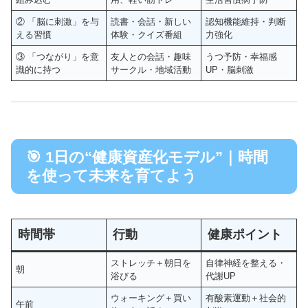
② 「脳に刺激」を与
読書・会話・新しい
認知機能維持・判断
える習慣
体験・クイズ番組
力強化
③ 「つながり」を意
友人との会話・趣味
うつ予防・幸福感
識的に持つ
サークル・地域活動
UP・脳刺激
🎯 1日の“健康資産化モデル”｜時間
を使って未来を育てよう
時間帯
行動
健康ポイント
ストレッチ＋朝日を
自律神経を整える・
朝
浴びる
代謝UP
ウォーキング＋買い
有酸素運動＋社会的
午前