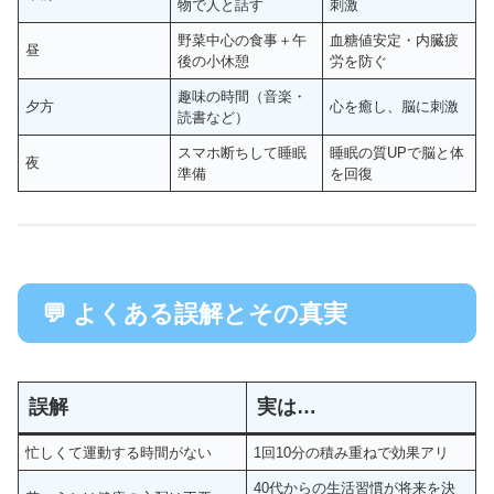
物で人と話す
刺激
野菜中心の食事＋午
血糖値安定・内臓疲
昼
後の小休憩
労を防ぐ
趣味の時間（音楽・
夕方
心を癒し、脳に刺激
読書など）
スマホ断ちして睡眠
睡眠の質UPで脳と体
夜
準備
を回復
💬 よくある誤解とその真実
誤解
実は…
忙しくて運動する時間がない
1回10分の積み重ねで効果アリ
40代からの生活習慣が将来を決