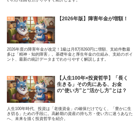
【2026年版】障害年金が増額！
年金
2026年度の障害年金が改定！1級は月8万8260円に増額、支給件数最
多は「精神・知的障害」。基礎年金と厚生年金の仕組み、支給のポイ
ント、最新の統計データまでわかりやすく解説します。
【人生100年×投資哲学】「長く
年金
生きる」その先にある、お金
の“使い方”と“活かし方”とは？
人生100年時代、投資は「老後資金」の確保だけでなく、「豊かに生
き切る」ための手段に。高齢期の資産の持ち方・使い方に迷うあなた
へ、未来を描く投資哲学を紹介。