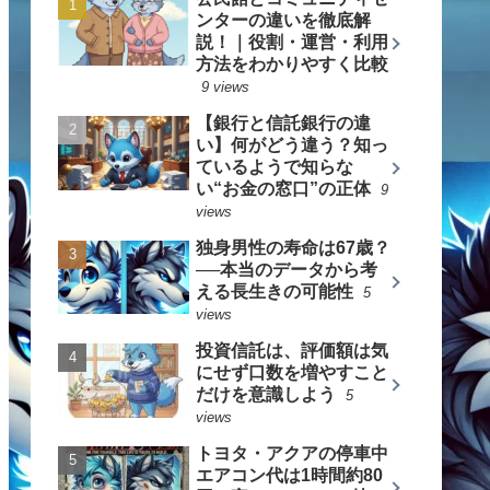
ンターの違いを徹底解
説！｜役割・運営・利用
方法をわかりやすく比較
9 views
【銀行と信託銀行の違
い】何がどう違う？知っ
ているようで知らな
い“お金の窓口”の正体
9
views
独身男性の寿命は67歳？
──本当のデータから考
える長生きの可能性
5
views
投資信託は、評価額は気
にせず口数を増やすこと
だけを意識しよう
5
views
トヨタ・アクアの停車中
エアコン代は1時間約80