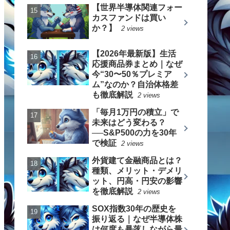
【世界半導体関連フォー
カスファンドは買い
か？】
2 views
【2026年最新版】生活
応援商品券まとめ｜なぜ
今“30〜50％プレミア
ム”なのか？自治体格差
も徹底解説
2 views
「毎月1万円の積立」で
未来はどう変わる？
──S&P500の力を30年
で検証
2 views
外貨建て金融商品とは？
種類、メリット・デメリ
ット、円高・円安の影響
を徹底解説
2 views
SOX指数30年の歴史を
振り返る｜なぜ半導体株
は何度も暴落しながら最