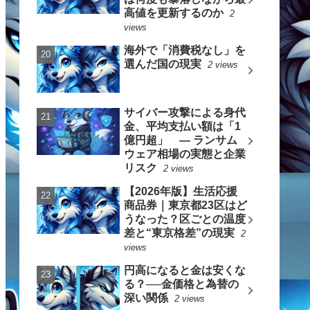
高値を更新するのか
2
views
海外で「消費税なし」を
選んだ国の現実
2 views
サイバー攻撃による身代
金、平均支払い額は「1
億円超」 ― ランサム
ウェア相場の実態と企業
リスク
2 views
【2026年版】生活応援
商品券｜東京都23区はど
うなった？区ごとの温度
差と“東京格差”の現実
2
views
円高になると金は安くな
る？──金価格と為替の
深い関係
2 views