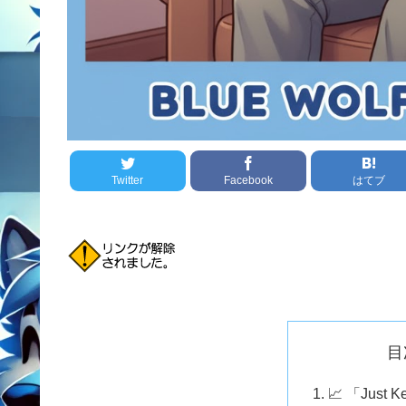
Twitter
Facebook
はてブ
目
📈 「Just 