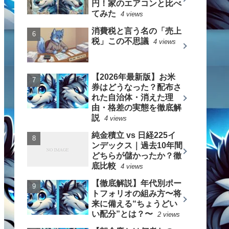
円！家のエアコンと比べ
てみた
4 views
消費税と言う名の「売上
税」この不思議
4 views
【2026年最新版】お米
券はどうなった？配布さ
れた自治体・消えた理
由・格差の実態を徹底解
説
4 views
純金積立 vs 日経225イ
ンデックス｜過去10年間
どちらが儲かったか？徹
底比較
4 views
【徹底解説】年代別ポー
トフォリオの組み方〜将
来に備える“ちょうどい
い配分”とは？〜
2 views