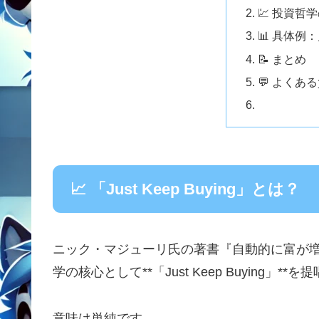
💹 投資哲
📊 具体例
📝 まとめ
💬 よくあ
📈 「Just Keep Buying」とは？
ニック・マジューリ氏の著書『自動的に富が
学の核心として**「Just Keep Buying」*
意味は単純です。