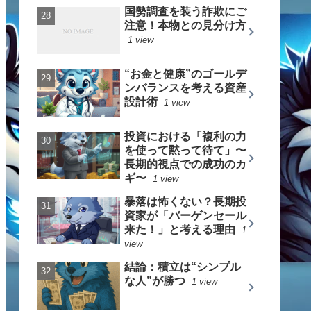
国勢調査を装う詐欺にご
注意！本物との見分け方
1 view
“お金と健康”のゴールデ
ンバランスを考える資産
設計術
1 view
投資における「複利の力
を使って黙って待て」〜
長期的視点での成功のカ
ギ〜
1 view
暴落は怖くない？長期投
資家が「バーゲンセール
来た！」と考える理由
1
view
結論：積立は“シンプル
な人”が勝つ
1 view