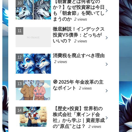
【朝倉慶とは何者なの
か？】なぜ投資家は今日
も「朝倉節」を聞いてし
まうのか
2 views
徹底解説！インデックス
投資VS債券：どっちが
いいの？
2 views
消費税を廃止すべき理由
2 views
🧭 2025年 年金改革の主
なポイント
2 views
【歴史×投資】世界初の
株式会社「東インド会
社」から学ぶ｜資産形成
の“原点”とは？
2 views