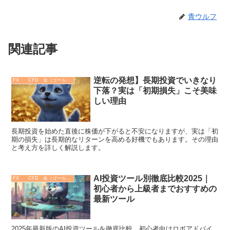
青ウルフ
関連記事
逆転の発想】長期投資でいきなり
FX CFD 金（ゴールド）
下落？実は「初期損失」こそ美味
しい理由
長期投資を始めた直後に株価が下がると不安になりますが、実は「初
期の損失」は長期的なリターンを高める好機でもあります。その理由
と考え方を詳しく解説します。
AI投資ツール別徹底比較2025｜
FX CFD 金（ゴールド）
初心者から上級者までおすすめの
最新ツール
2025年最新版のAI投資ツールを徹底比較。初心者向けロボアドバイ