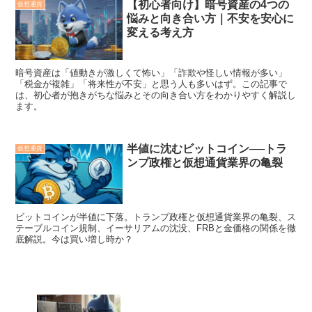
【初心者向け】暗号資産の4つの
仮想通貨
悩みと向き合い方｜不安を安心に
変える考え方
暗号資産は「値動きが激しくて怖い」「詐欺や怪しい情報が多い」
「税金が複雑」「将来性が不安」と思う人も多いはず。この記事で
は、初心者が抱きがちな悩みとその向き合い方をわかりやすく解説し
ます。
半値に沈むビットコイン──トラ
仮想通貨
ンプ政権と仮想通貨業界の亀裂
ビットコインが半値に下落。トランプ政権と仮想通貨業界の亀裂、ス
テーブルコイン規制、イーサリアムの沈没、FRBと金価格の関係を徹
底解説。今は買い増し時か？