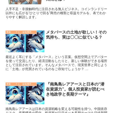
人手不足・非接触時代に注目される無人ビジネス。コインランドリー
以外にも広がる“ひとりで回る”商売の種類と収益モデルを、表でわか
りやすく解説します。
メタバースの土地が欲しい！その
事業 ＰＣ 金融機関 その他
気持ち、実は〇〇に似ている？
最近よく耳にする「メタバース」という言葉。仮想空間上でアバター
を使って交流したり、経済活動をしたりと、新しい体験ができる場所
として注目されています。そんなメタバースで、現実世界と同じよう
に「土地」が売買されているのをご存知でしょうか？ ...
『南鳥島レアアースと日本の“潜
事業 ＰＣ 金融機関 その他
在資源力”。個人投資家が読むべ
き地政学と長期テーマ』
南鳥島レアアースは日本の資源戦略を変える可能性を持つ。中国依存
リスク、産業構造の変化、投資家が注目すべき長期テーマを日経新聞