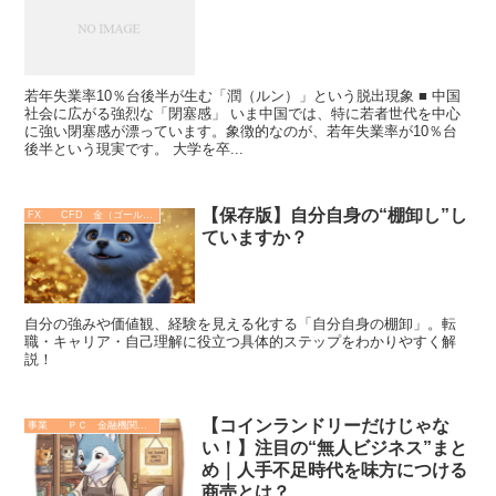
若年失業率10％台後半が生む「潤（ルン）」という脱出現象 ■ 中国
社会に広がる強烈な「閉塞感」 いま中国では、特に若者世代を中心
に強い閉塞感が漂っています。象徴的なのが、若年失業率が10％台
後半という現実です。 大学を卒...
【保存版】自分自身の“棚卸し”し
FX CFD 金（ゴールド）
ていますか？
自分の強みや価値観、経験を見える化する「自分自身の棚卸」。転
職・キャリア・自己理解に役立つ具体的ステップをわかりやすく解
説！
【コインランドリーだけじゃな
事業 ＰＣ 金融機関 その他
い！】注目の“無人ビジネス”まと
め｜人手不足時代を味方につける
商売とは？