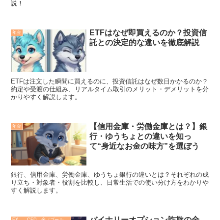
説！
ETFはなぜ即買えるのか？投資信
年金
託との決定的な違いを徹底解説
ETFは注文した瞬間に買えるのに、投資信託はなぜ数日かかるのか？
約定や受渡の仕組み、リアルタイム取引のメリット・デメリットを分
かりやすく解説します。
【信用金庫・労働金庫とは？】銀
年金
行・ゆうちょとの違いを知っ
て“身近なお金の味方”を選ぼう
銀行、信用金庫、労働金庫、ゆうちょ銀行の違いとは？それぞれの成
り立ち・対象者・役割を比較し、日常生活での使い分け方をわかりや
すく解説します。
バイナリーオプション詐欺の全
FX CFD 金（ゴールド）