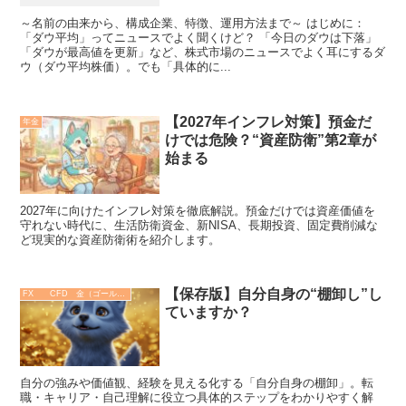
～名前の由来から、構成企業、特徴、運用方法まで～ はじめに：
「ダウ平均」ってニュースでよく聞くけど？ 「今日のダウは下落」
「ダウが最高値を更新」など、株式市場のニュースでよく耳にするダ
ウ（ダウ平均株価）。でも「具体的に...
【2027年インフレ対策】預金だ
年金
けでは危険？“資産防衛”第2章が
始まる
2027年に向けたインフレ対策を徹底解説。預金だけでは資産価値を
守れない時代に、生活防衛資金、新NISA、長期投資、固定費削減な
ど現実的な資産防衛術を紹介します。
【保存版】自分自身の“棚卸し”し
FX CFD 金（ゴールド）
ていますか？
自分の強みや価値観、経験を見える化する「自分自身の棚卸」。転
職・キャリア・自己理解に役立つ具体的ステップをわかりやすく解