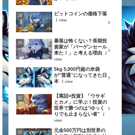
ビットコインの価格下落
1 view
暴落は怖くない？長期投
資家が「バーゲンセール
来た！」と考える理由
1
view
5kg 5,000円超の米袋
が“普通”になってきた日
本
1 view
【寓話×投資】「ウサギ
とカメ」に学ぶ！投資の
世界で勝つのは“ゆっく
りでも止まらない者”
1
view
元金500万円は別世界の