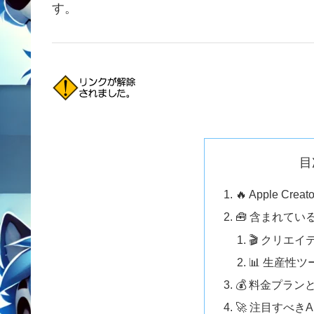
す。
目
🔥 Apple Crea
🧰 含まれて
🎬 クリエ
📊 生産性
💰 料金プラン
🚀 注目すべき