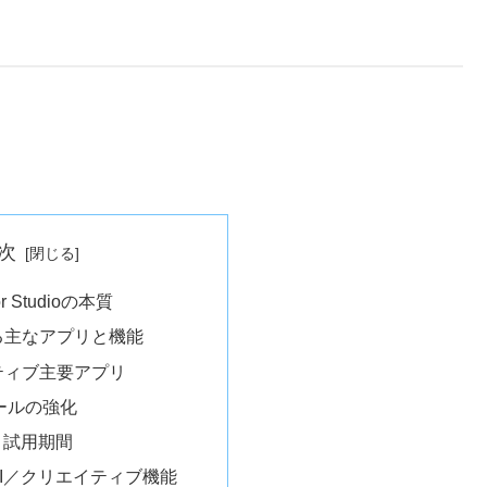
次
tor Studioの本質
いる主なアプリと機能
イティブ主要アプリ
ツールの強化
と試用期間
AI／クリエイティブ機能