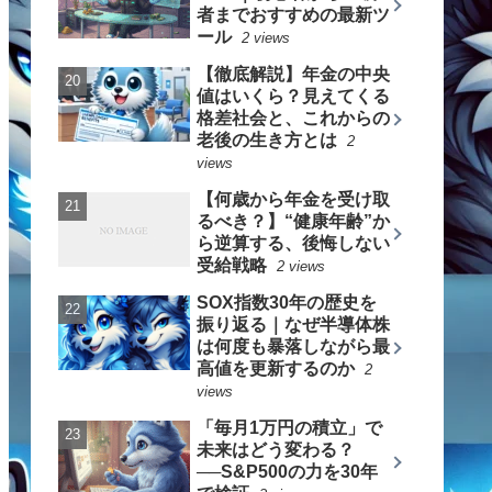
者までおすすめの最新ツ
ール
2 views
【徹底解説】年金の中央
値はいくら？見えてくる
格差社会と、これからの
老後の生き方とは
2
views
【何歳から年金を受け取
るべき？】“健康年齢”か
ら逆算する、後悔しない
受給戦略
2 views
SOX指数30年の歴史を
振り返る｜なぜ半導体株
は何度も暴落しながら最
高値を更新するのか
2
views
「毎月1万円の積立」で
未来はどう変わる？
──S&P500の力を30年