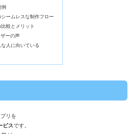
能例
間のシームレスな制作フロー
との比較とメリット
ーザーの声
こんな人に向いている
けアプリを
ービス
です。