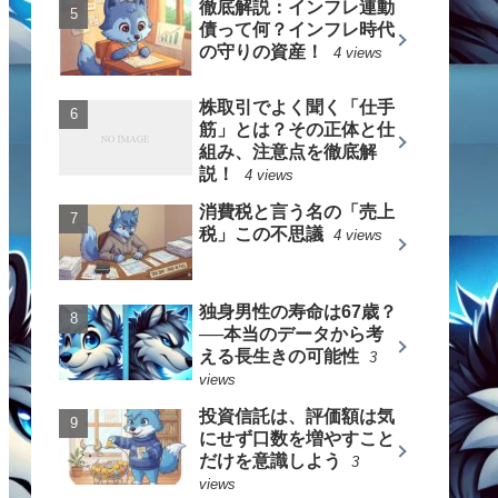
徹底解説：インフレ連動
債って何？インフレ時代
の守りの資産！
4 views
株取引でよく聞く「仕手
筋」とは？その正体と仕
組み、注意点を徹底解
説！
4 views
消費税と言う名の「売上
税」この不思議
4 views
独身男性の寿命は67歳？
──本当のデータから考
える長生きの可能性
3
views
投資信託は、評価額は気
にせず口数を増やすこと
だけを意識しよう
3
views