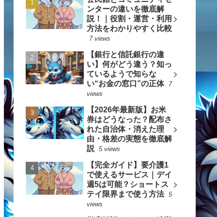
ンターの違いを徹底解
説！｜役割・運営・利用
方法をわかりやすく比較
7 views
【銀行と信託銀行の違
い】何がどう違う？知っ
ているようで知らな
い“お金の窓口”の正体
7
views
【2026年最新版】お米
券はどうなった？配布さ
れた自治体・消えた理
由・格差の実態を徹底解
説
5 views
【完全ガイド】要介護1
で使えるサービス｜デイ
週5は可能？ショートス
テイ限界まで使う方法
5
views