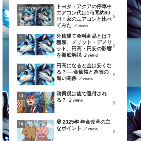
トヨタ・アクアの停車中
エアコン代は1時間約80
円！家のエアコンと比べ
てみた
3 views
外貨建て金融商品とは？
種類、メリット・デメリ
ット、円高・円安の影響
を徹底解説
2 views
円高になると金は安くな
る？──金価格と為替の
深い関係
2 views
消費税は後で還付され
る？
2 views
🧭 2025年 年金改革の主
なポイント
2 views