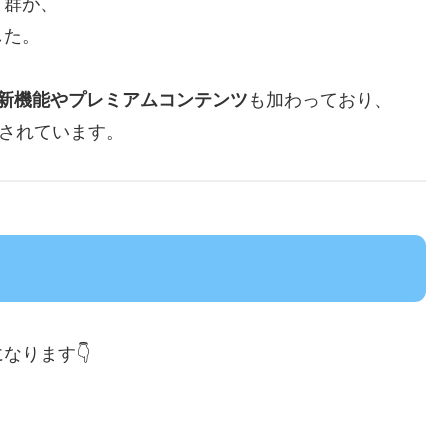
リ群が、
した。
を活用した新機能やプレミアムコンテンツ
も加わっており、
与されています。
なります👇