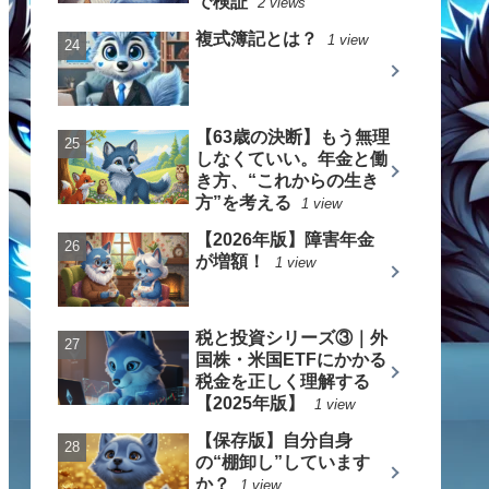
で検証
2 views
複式簿記とは？
1 view
【63歳の決断】もう無理
しなくていい。年金と働
き方、“これからの生き
方”を考える
1 view
【2026年版】障害年金
が増額！
1 view
税と投資シリーズ③｜外
国株・米国ETFにかかる
税金を正しく理解する
【2025年版】
1 view
【保存版】自分自身
の“棚卸し”しています
か？
1 view