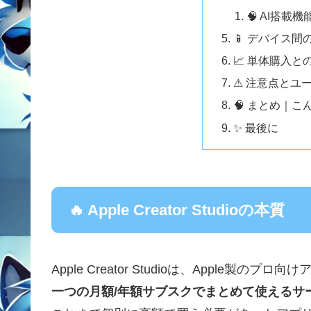
🧠 AI搭載機
📱 デバイス
📈 単体購入
⚠ 注意点とユ
🧠 まとめ｜
✨ 最後に
🔥 Apple Creator Studioの本質
Apple Creator Studioは、Apple製のプロ向
一つの月額/年額サブスクでまとめて使えるサ