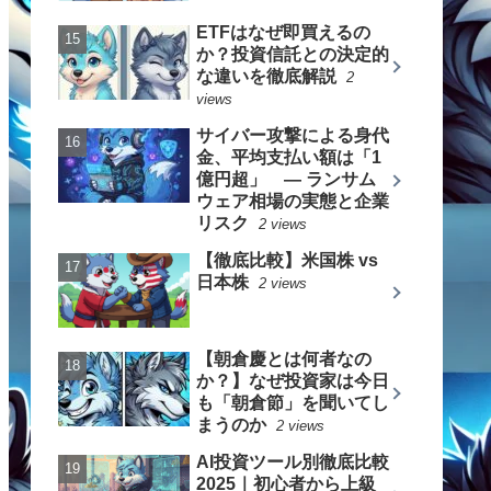
ETFはなぜ即買えるの
か？投資信託との決定的
な違いを徹底解説
2
views
サイバー攻撃による身代
金、平均支払い額は「1
億円超」 ― ランサム
ウェア相場の実態と企業
リスク
2 views
【徹底比較】米国株 vs
日本株
2 views
【朝倉慶とは何者なの
か？】なぜ投資家は今日
も「朝倉節」を聞いてし
まうのか
2 views
AI投資ツール別徹底比較
2025｜初心者から上級