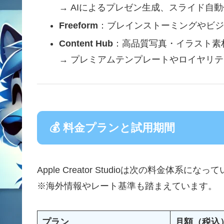
→ AIによるプレゼン生成、スライド自
Freeform
：ブレインストーミングやビジ
Content Hub
：高品質写真・イラスト素
→ プレミアムテンプレートやロイヤリ
💰 料金プランと試用期間
Apple Creator Studioは次の料金体系に
※海外情報やレート基準も踏まえています。
プラン
月額（税込