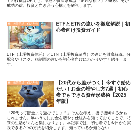
ての投機はOKでも、本筋の資産形成は「退屈な積立」の継続こそが
成功の鍵。投資と向き合う心構えを解説します。
ETFとETNの違いを徹底解説｜初
株 投資信託 個人年金
心者向け投資ガイド
ETF（上場投資信託）とETN（上場投資証券）の違いを徹底解説。分
配金やリスク、税制面の違いを初心者向けにわかりやすく紹介しま
す。
【20代から差がつく】今すぐ始め
株 投資信託 個人年金
たい！お金の増やし方7選｜初心
者でもできる資産形成術【2025
年版】
「20代って貯金より遊びでしょ？」そんな考え、後で後悔するかも
しれません。早いうちにお金を増やす仕組みを知っておくことで、将
来の生活がぐんと楽になります。本記事では、初心者でも今日から実
践できる7つの方法を紹介します。知っているか知らない...