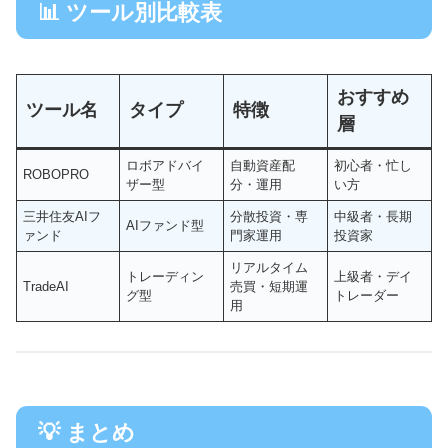
📊 ツール別比較表
おすすめ
ツール名
タイプ
特徴
層
ロボアドバイ
自動資産配
初心者・忙し
ROBOPRO
ザー型
分・運用
い方
三井住友AIフ
分散投資・専
中級者・長期
AIファンド型
ァンド
門家運用
投資家
リアルタイム
トレーディン
上級者・デイ
TradeAI
売買・短期運
グ型
トレーダー
用
💡 まとめ