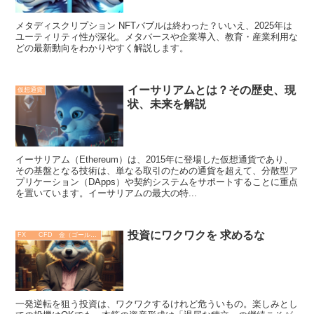
メタディスクリプション NFTバブルは終わった？いいえ、2025年は
ユーティリティ性が深化。メタバースや企業導入、教育・産業利用な
どの最新動向をわかりやすく解説します。
イーサリアムとは？その歴史、現
仮想通貨
状、未来を解説
イーサリアム（Ethereum）は、2015年に登場した仮想通貨であり、
その基盤となる技術は、単なる取引のための通貨を超えて、分散型ア
プリケーション（DApps）や契約システムをサポートすることに重点
を置いています。イーサリアムの最大の特...
投資にワクワクを 求めるな
FX CFD 金（ゴールド）
一発逆転を狙う投資は、ワクワクするけれど危ういもの。楽しみとし