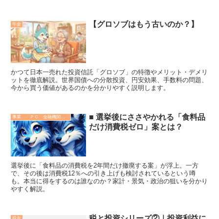
【グロソブはもう古いのか？】
年金
かつて日本一売れた投資信託「グロソブ」の特徴やメリット・デメリ
ットを徹底解説。世界国債への分散投資、円安効果、手数料の問題、
今から買う価値があるのかを分かりやすく説明します。
■ 選挙後にささやかれる「食料品
事業 ＰＣ 金融機関 その他
だけ消費税ゼロ」案とは？
選挙後に「食料品の消費税を2年間だけ撤廃する案」が浮上。一方
で、その後は消費税12％への引き上げも検討されているという噂
も。本当に得をするのは誰なのか？家計・景気・政治の狙いを分かり
やすく解説。
税と投資シリーズ②｜投資利益に
税金