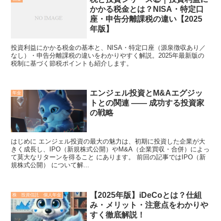
かかる税金とは？NISA・特定口
座・申告分離課税の違い【2025
年版】
投資利益にかかる税金の基本と、NISA・特定口座（源泉徴収あり／
なし）・申告分離課税の違いをわかりやすく解説。2025年最新版の
税制に基づく節税ポイントも紹介します。
エンジェル投資とM&Aエグジッ
年金
トとの関連 —— 成功する投資家
の戦略
はじめに エンジェル投資の最大の魅力は、初期に投資した企業が大
きく成長し、IPO（新規株式公開）やM&A（企業買収・合併）によっ
て莫大なリターンを得ること にあります。 前回の記事ではIPO（新
規株式公開） について解...
【2025年版】iDeCoとは？仕組
株 投資信託 個人年金
み・メリット・注意点をわかりや
すく徹底解説！