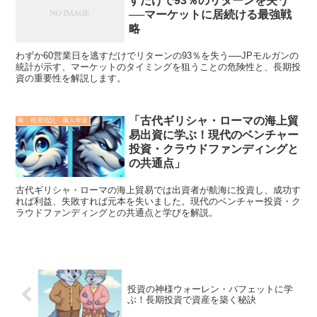
すだけで93％のリターンを失う
──マーケットに居続ける最強戦
略
わずか60営業日を逃すだけでリターンの93％を失う──JPモルガンの
統計が示す、マーケットのタイミングを狙うことの危険性と、長期投
資の重要性を解説します。
「古代ギリシャ・ローマの海上貿
株 投資信託 個人年金
易出資に学ぶ！現代のベンチャー
投資・クラウドファンディングと
の共通点」
古代ギリシャ・ローマの海上貿易では出資者が航海に投資し、成功す
れば利益、失敗すれば元本を失いました。現代のベンチャー投資・ク
ラウドファンディングとの共通点と学びを解説。
投資の神様ウォーレン・バフェットに学
ぶ！長期投資で資産を築く秘訣