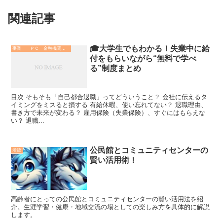
関連記事
🎓大学生でもわかる！失業中に給
事業 ＰＣ 金融機関 その他
付をもらいながら“無料で学べ
る”制度まとめ
目次 そもそも「自己都合退職」ってどういうこと？ 会社に伝えるタ
イミングをミスると損する 有給休暇、使い忘れてない？ 退職理由、
書き方で未来が変わる？ 雇用保険（失業保険）、すぐにはもらえな
い？ 退職...
公民館とコミュニティセンターの
老後
賢い活用術！
高齢者にとっての公民館とコミュニティセンターの賢い活用法を紹
介。生涯学習・健康・地域交流の場としての楽しみ方を具体的に解説
します。