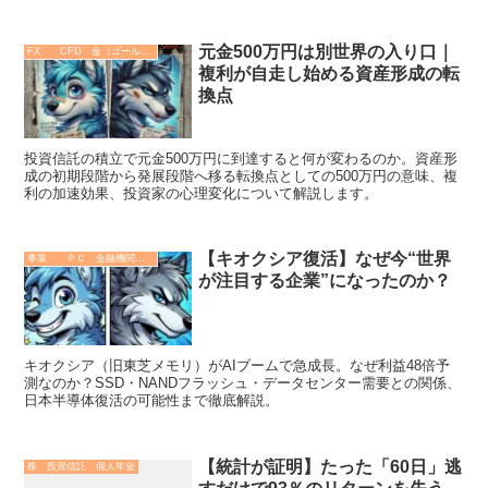
元金500万円は別世界の入り口｜
FX CFD 金（ゴールド）
複利が自走し始める資産形成の転
換点
投資信託の積立で元金500万円に到達すると何が変わるのか。資産形
成の初期段階から発展段階へ移る転換点としての500万円の意味、複
利の加速効果、投資家の心理変化について解説します。
【キオクシア復活】なぜ今“世界
事業 ＰＣ 金融機関 その他
が注目する企業”になったのか？
キオクシア（旧東芝メモリ）がAIブームで急成長。なぜ利益48倍予
測なのか？SSD・NANDフラッシュ・データセンター需要との関係、
日本半導体復活の可能性まで徹底解説。
【統計が証明】たった「60日」逃
株 投資信託 個人年金