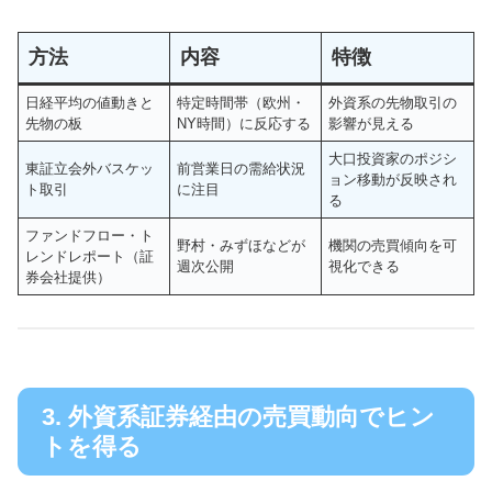
方法
内容
特徴
日経平均の値動きと
特定時間帯（欧州・
外資系の先物取引の
先物の板
NY時間）に反応する
影響が見える
大口投資家のポジシ
東証立会外バスケッ
前営業日の需給状況
ョン移動が反映され
ト取引
に注目
る
ファンドフロー・ト
野村・みずほなどが
機関の売買傾向を可
レンドレポート（証
週次公開
視化できる
券会社提供）
3. 外資系証券経由の売買動向でヒン
トを得る