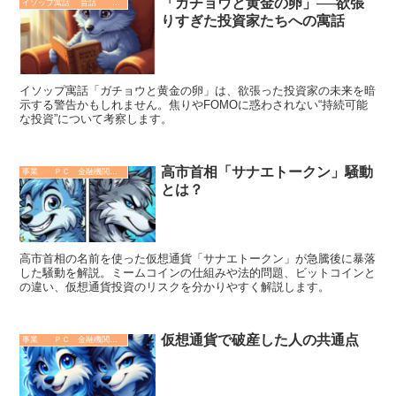
「ガチョウと黄金の卵」──欲張
イソップ寓話 昔話 故事成語. 哲学 歴史
りすぎた投資家たちへの寓話
イソップ寓話「ガチョウと黄金の卵」は、欲張った投資家の未来を暗
示する警告かもしれません。焦りやFOMOに惑わされない“持続可能
な投資”について考察します。
高市首相「サナエトークン」騒動
事業 ＰＣ 金融機関 その他
とは？
高市首相の名前を使った仮想通貨「サナエトークン」が急騰後に暴落
した騒動を解説。ミームコインの仕組みや法的問題、ビットコインと
の違い、仮想通貨投資のリスクを分かりやすく解説します。
仮想通貨で破産した人の共通点
事業 ＰＣ 金融機関 その他