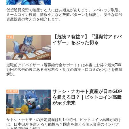
仮想通貨投資で破産する人には共通点があります。レバレッジ取引、
ミームコイン投資、情報不足など失敗パターンを解説し、安全な暗号
資産投資の考え方を紹介します。
【危険？有益？】「退職前アドバ
年金
イザー」をぶった切る
退職前アドバイザー（退職給付金サポート）は本当にお得？最大700
万円の広告の裏にある高額料金・制度の真実・口コミの少なさを徹底
解説。
サトシ・ナカモト資産が日本GDP
仮想通貨
を超える日？｜ビットコイン高騰
が示す未来
サトシ・ナカモトの推定資産は約120兆円。ビットコイン高騰が続け
ば、日本GDPを超える可能性も？国家を超える個人資産のインパク
トと投資戦略を解説。