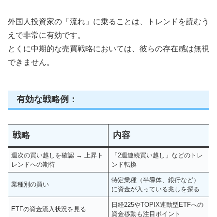
外国人投資家の「流れ」に乗ることは、トレンドを読むう
えで非常に有効です。
とくに中期的な売買戦略においては、彼らの存在感は無視
できません。
有効な戦略例：
戦略
内容
週次の買い越しを確認 → 上昇ト
「2週連続買い越し」などのトレ
レンドへの期待
ンド転換
特定業種（半導体、銀行など）
業種別の買い
に資金が入っている兆しを探る
日経225やTOPIX連動型ETFへの
ETFの資金流入状況を見る
資金移動も注目ポイント