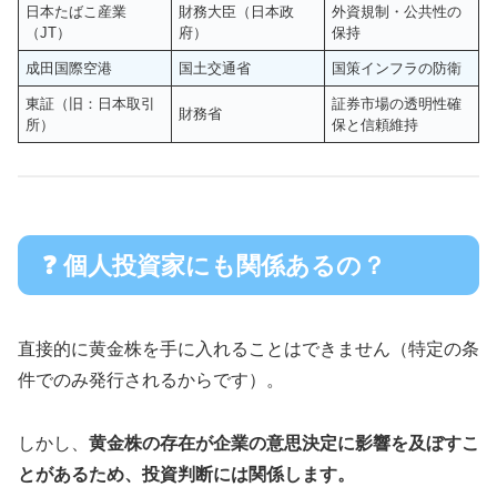
日本たばこ産業
財務大臣（日本政
外資規制・公共性の
（JT）
府）
保持
成田国際空港
国土交通省
国策インフラの防衛
東証（旧：日本取引
証券市場の透明性確
財務省
所）
保と信頼維持
❓ 個人投資家にも関係あるの？
直接的に黄金株を手に入れることはできません（特定の条
件でのみ発行されるからです）。
しかし、
黄金株の存在が企業の意思決定に影響を及ぼすこ
とがあるため、投資判断には関係します。