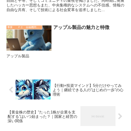
自由と平等、そしてコミュニティの重視を掲げました。同時期に発展
したハッカー思想もまた、中央集権的なシステムへの不信感、情報の
自由な共有、そして技術による社会変革を追求しました...
アップル製品の魅力と特徴
事業 ＰＣ 金融機関 その他
アップル製品
【行動×投資マインド】5分だけやってみ
よう｜継続できる人の“はじめの一歩”の心
理術
【黄金株の歴史】“たった1株が企業を支
配する”はいつ始まった？｜国家と経営の
深い関係