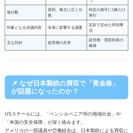
つ
原則、株主に広く分
特定の相手に1株だけ
発行数
散
発行
定款で定めた特別事
対象となる決議内容
全体に影響する議案
項
経営権・買収防衛の
主な目的
経営権の共有
確保
📌 なぜ日本製鉄の買収で「黄金株」
が話題になったのか？
USスチールには、「ペンシルベニア州の地域社会」や
「米国の安全保障」が深く絡みます。
アメリカの一部議員や労働組合は、日本製鉄による買収に