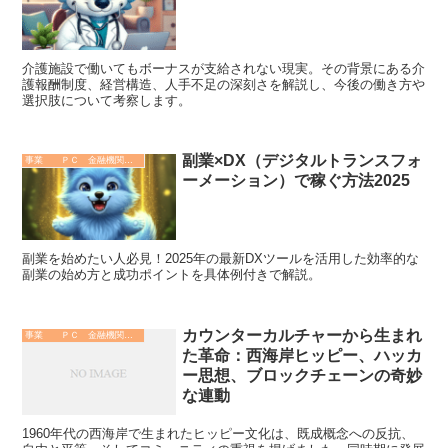
介護施設で働いてもボーナスが支給されない現実。その背景にある介
護報酬制度、経営構造、人手不足の深刻さを解説し、今後の働き方や
選択肢について考察します。
副業×DX（デジタルトランスフォ
事業 ＰＣ 金融機関 その他
ーメーション）で稼ぐ方法2025
副業を始めたい人必見！2025年の最新DXツールを活用した効率的な
副業の始め方と成功ポイントを具体例付きで解説。
カウンターカルチャーから生まれ
事業 ＰＣ 金融機関 その他
た革命：西海岸ヒッピー、ハッカ
ー思想、ブロックチェーンの奇妙
な連動
1960年代の西海岸で生まれたヒッピー文化は、既成概念への反抗、