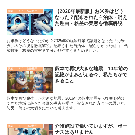
【2026年最新版】お米券はどう
事業 ＰＣ 金融機関 その他
なった？配布された自治体・消え
た理由・格差の実態を徹底解説
お米券はどうなったのか？2025年の経済対策で話題となった「お米
券」のその後を徹底解説。配布された自治体、配らなかった理由、代
替政策、格差の実態まで分かりやすくまとめました。
熊本で再び大きな地震…10年前の
事業 ＰＣ 金融機関 その他
記憶がよみがえる今、私たちがで
きること
熊本で再び発生した大きな地震。2016年の熊本地震から復興を続け
てきた地域に起きた今回の災害を受け、被災された方々への思いと、
防災・備えの大切さについて考えます。
介護施設で働いていますが、ボー
事業 ＰＣ 金融機関 その他
ナスはありません