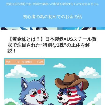
投資は自己責任であり特定の銘柄への投資を勧誘するものではありません
初心者の為の初めてのお金の話
【黄金株とは？】日本製鉄×USスチール買
収で注目された“特別な1株”の正体を解
説！
事業 ＰＣ 金融機関 その他