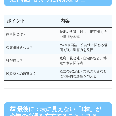
ポイント
内容
特定の決議に対して拒否権を持
黄金株とは？
つ特別な株式
M&Aや国益、公共性に関わる場
なぜ注目される？
面で強い影響力を発揮
政府・親会社・自治体など、特
誰が持つ？
定の利害関係者
経営の安定性・買収の可否など
投資家への影響は？
に間接的な影響を与える
🔚 最後に：表に見えない「1株」が