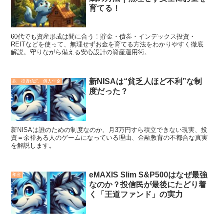
育てる！
60代でも資産形成は間に合う！貯金・債券・インデックス投資・
REITなどを使って、無理せずお金を育てる方法をわかりやすく徹底
解説。守りながら備える安心設計の資産運用術。
新NISAは“貧乏人ほど不利”な制
株 投資信託 個人年金
度だった？
新NISAは誰のための制度なのか。月3万円すら積立できない現実、投
資＝余裕ある人のゲームになっている理由、金融教育の不都合な真実
を解説します。
eMAXIS Slim S&P500はなぜ最強
年金
なのか？投信民が最後にたどり着
く「王道ファンド」の実力