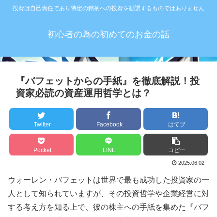
投資は自己責任であり特定の銘柄への投資を勧誘するものではありません
初心者の為の初めてのお金の話
『バフェットからの手紙』を徹底解説！投
資家必読の資産運用哲学とは？
Twitter
Facebook
はてブ
Pocket
LINE
コピー
2025.06.02
ウォーレン・バフェットは世界で最も成功した投資家の一
人として知られていますが、その投資哲学や企業経営に対
する考え方を知る上で、彼の株主への手紙を集めた『バフ