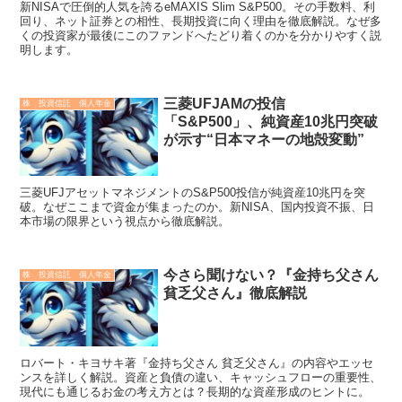
新NISAで圧倒的人気を誇るeMAXIS Slim S&P500。その手数料、利
回り、ネット証券との相性、長期投資に向く理由を徹底解説。なぜ多
くの投資家が最後にこのファンドへたどり着くのかを分かりやすく説
明します。
三菱UFJAMの投信
株 投資信託 個人年金
「S&P500」、純資産10兆円突破
が示す“日本マネーの地殻変動”
三菱UFJアセットマネジメントのS&P500投信が純資産10兆円を突
破。なぜここまで資金が集まったのか。新NISA、国内投資不振、日
本市場の限界という視点から徹底解説。
今さら聞けない？『金持ち父さん
株 投資信託 個人年金
貧乏父さん』徹底解説
ロバート・キヨサキ著『金持ち父さん 貧乏父さん』の内容やエッセ
ンスを詳しく解説。資産と負債の違い、キャッシュフローの重要性、
現代にも通じるお金の考え方とは？長期的な資産形成のヒントに。