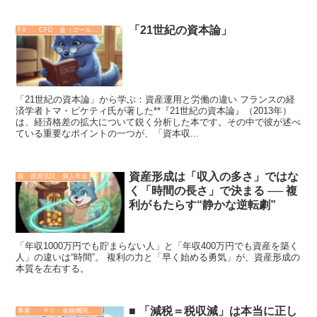
「21世紀の資本論」
FX CFD 金（ゴールド）
「21世紀の資本論」から学ぶ：資産運用と労働の違い フランスの経
済学者トマ・ピケティ氏が著した**『21世紀の資本論』（2013年）
は、経済格差の拡大について鋭く分析した本です。その中で彼が述べ
ている重要なポイントの一つが、「資本収...
資産形成は「収入の多さ」ではな
株 投資信託 個人年金
く「時間の長さ」で決まる ── 複
利がもたらす“静かな逆転劇”
「年収1000万円でも貯まらない人」と「年収400万円でも資産を築く
人」の違いは“時間”。 複利の力と「早く始める勇気」が、資産形成の
本質を左右する。
■ 「減税＝税収減」は本当に正し
事業 ＰＣ 金融機関 その他