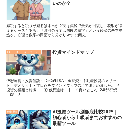
いのか？
減税すると税収が減るは本当か？実は減税で景気が回復し、税収が増
えるケースもある。「政府の赤字は国民の黒字」という経済の基本構
造を、心理と数字の両面から分かりやすく解説。
投資マインドマップ
FX CFD 金（ゴールド）
仮想通貨・投資信託・iDeCo/NISA・金投資・不動産投資のメリッ
ト・デメリット・注目点をマインドマップの形でまとめました。 📌
投資の種類と特徴 ├─ ① 仮想通貨 │ ├─ ✅ 良いところ: 24時間取引
可能、大...
AI投資ツール別徹底比較2025｜
仮想通貨
初心者から上級者までおすすめの
最新ツール