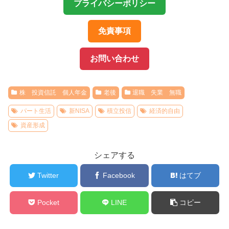
プライバシーポリシー
免責事項
お問い合わせ
株 投資信託 個人年金
老後
退職 失業 無職
パート生活
新NISA
積立投信
経済的自由
資産形成
シェアする
Twitter
Facebook
はてブ
Pocket
LINE
コピー