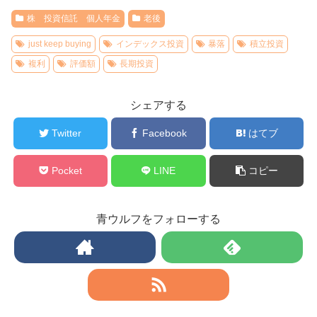
株 投資信託 個人年金
老後
just keep buying
インデックス投資
暴落
積立投資
複利
評価額
長期投資
シェアする
Twitter
Facebook
はてブ
Pocket
LINE
コピー
青ウルフをフォローする