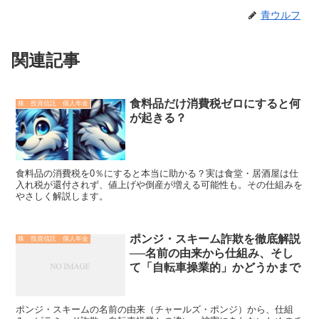
青ウルフ
関連記事
食料品だけ消費税ゼロにすると何
株 投資信託 個人年金
が起きる？
食料品の消費税を0％にすると本当に助かる？実は食堂・居酒屋は仕
入れ税が還付されず、値上げや倒産が増える可能性も。その仕組みを
やさしく解説します。
ポンジ・スキーム詐欺を徹底解説
株 投資信託 個人年金
──名前の由来から仕組み、そし
て「自転車操業的」かどうかまで
ポンジ・スキームの名前の由来（チャールズ・ポンジ）から、仕組