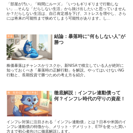
「部屋が汚い」「時間にルーズ」「いつもギリギリまで行動しな
い」...そんな「だらしない生活」から抜け出したいと思っていません
か？だらしない生活は、自己肯定感を下げ、ストレスを増やし、さら
には将来の可能性まで狭めてしまう可能性があります。し...
結論：暴落時に“何もしない人”が
年金
勝つ
株価暴落はチャンスかリスクか。新NISAで積立している人が絶対に
知っておくべき「暴落時の正解行動」を解説。やってはいけないNG
行動と、長期投資で勝つための考え方を紹介。
徹底解説：インフレ連動債って
株 投資信託 個人年金
何？インフレ時代の守りの資産！
インフレ対策に注目される「インフレ連動債」とは？日本や米国のイ
ンフレ連動債の特徴から、メリット・デメリット、ETFを使った買い
方まで初心者向けに徹底解説します。