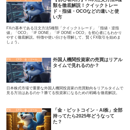
類を徹底解説！クイックトレー
ド・指値・OCOなどの違いと使
い方
FXの基本である注文方法5種類「クイックトレード」「指値・逆指
値」「OCO」「IF DONE」「IF DONE＋OCO」を初心者にもわかり
やすく徹底解説。特徴や使い分けを理解して、賢くFX取引を始めま
しょう。
外国人機関投資家の売買はリアル
FX CFD 金（ゴールド）
タイムで見れるのか？
日本株式市場で重要な外国人機関投資家の売買動向をリアルタイムで
見る方法はあるのか？勝てる投資家になるための戦略を徹底解説。
「金・ビットコイン・AI株」全部
FX CFD 金（ゴールド）
持ってたら2025年どうなって
た？