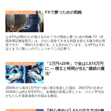
FXで勝つための戦略
FX CFD 金（ゴールド）
なぜFXは9割の人が負けるのか？その理由と勝つための戦略 FX（外
国為替証拠金取引）は、少ない資金で大きな利益を狙える魅力的な投
資ですが、「9割の人が負ける」とも言われています。なぜFXはそれ
ほどまでに難しいのでしょうか？この記事で...
「1万円×25年」で金は1,874万円
FX CFD 金（ゴールド）
に ― 積立と時間が生む“継続の魔
法”
2000年から毎月1万円ずつ金に積立投資した場合、294万円の元本が
2025年には約1,874万円に。金価格の長期上昇とドル・コスト平均法
がもたらす資産成長の仕組みを解説。
【初心者向け】FXの注文方法5種
FX CFD 金（ゴールド）