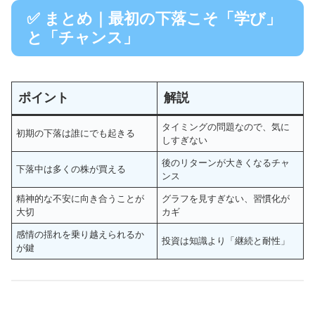
✅ まとめ｜最初の下落こそ「学び」
と「チャンス」
ポイント
解説
タイミングの問題なので、気に
初期の下落は誰にでも起きる
しすぎない
後のリターンが大きくなるチャ
下落中は多くの株が買える
ンス
精神的な不安に向き合うことが
グラフを見すぎない、習慣化が
大切
カギ
感情の揺れを乗り越えられるか
投資は知識より「継続と耐性」
が鍵