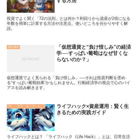
する方法
投資でよく聞く「72の法則」とは何か？利回りから資産が2倍になる
年数を簡単に計算する方法や注意点、使いどころを分かりやすく解
説。
「仮想通貨と“負け惜しみ”の経済
仮想通貨
学──すっぱい葡萄はなぜ甘くな
らないのか？」
仮想通貨でよく見られる「負け惜しみ」──それは投資判断を歪め
る“すっぱい葡萄効果”かもしれません。行動経済学の視点で心のバイ
アスを読み解きます。
ライフハック×資産運用：賢く生
FX CFD 金（ゴールド）
きるための実践ガイド
ライフハックとは？ 「ライフハック（Life Hack）」とは、日常生活