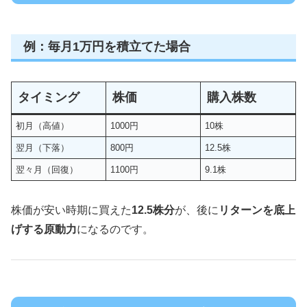
例：毎月1万円を積立てた場合
タイミング
株価
購入株数
初月（高値）
1000円
10株
翌月（下落）
800円
12.5株
翌々月（回復）
1100円
9.1株
株価が安い時期に買えた
12.5株分
が、後に
リターンを底上
げする原動力
になるのです。