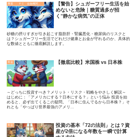
【警告】シュガーフリー生活を始
事業 ＰＣ 金融機関 その他
めないと危険｜糖質過多が招
く“静かな病気”の正体
砂糖の摂りすぎが引き起こす脂肪肝・腎臓悪化・糖尿病のリスクと
は？シュガーフリー生活でどれだけ健康とお金が守れるのか、具体的
な数値とともに徹底解説します。
【徹底比較】米国株 vs 日本株
年金
～どっちに投資すべき？メリット・リスク・戦略をやさしく解説～
はじめに：「アメリカにする？日本にする？」という悩み 投資を始
めると、必ず出てくるこの疑問。「日本に住んでるから日本株？」そ
れとも「やっぱり世界最強のアメリ...
投資の基本「72の法則」とは？資
年金
産が2倍になる年数を一瞬で計算