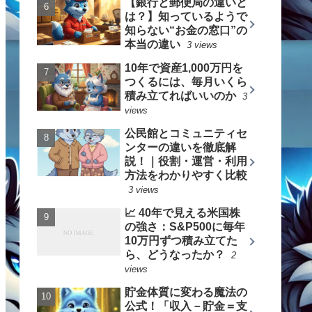
【銀行と郵便局の違いと
は？】知っているようで
知らない“お金の窓口”の
本当の違い
3 views
10年で資産1,000万円を
つくるには、毎月いくら
積み立てればいいのか
3
views
公民館とコミュニティセ
ンターの違いを徹底解
説！｜役割・運営・利用
方法をわかりやすく比較
3 views
📈 40年で見える米国株
の強さ：S&P500に毎年
10万円ずつ積み立てた
ら、どうなったか？
2
views
貯金体質に変わる魔法の
公式！「収入－貯金＝支