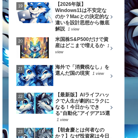
【2026年版】
Windows11は不安定な
のか？Macとの決定的な
違いを設計思想から徹底
解説
1 view
米国株S&P500だけで資
産はどこまで増えるか
1
view
海外で「消費税なし」を
選んだ国の現実
1 view
【最新版】AIライフハッ
クで人生が劇的にラクに
なる！今日からでき
る“自動化”アイデア15選
1 view
【朝倉慶とは何者なの
か？】なぜ投資家は今日