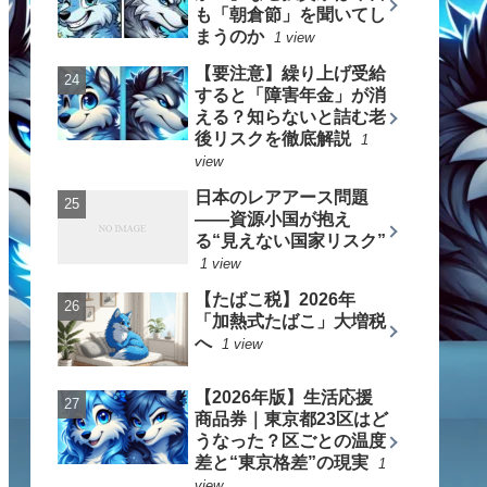
も「朝倉節」を聞いてし
まうのか
1 view
【要注意】繰り上げ受給
すると「障害年金」が消
える？知らないと詰む老
後リスクを徹底解説
1
view
日本のレアアース問題
――資源小国が抱え
る“見えない国家リスク”
1 view
【たばこ税】2026年
「加熱式たばこ」大増税
へ
1 view
【2026年版】生活応援
商品券｜東京都23区はど
うなった？区ごとの温度
差と“東京格差”の現実
1
view