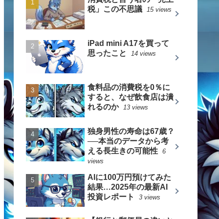
税」この不思議
15 views
iPad mini A17を買って
思ったこと
14 views
食料品の消費税を0％に
すると、なぜ飲食店は潰
れるのか
13 views
独身男性の寿命は67歳？
──本当のデータから考
える長生きの可能性
6
views
AIに100万円預けてみた
結果…2025年の最新AI
投資レポート
3 views