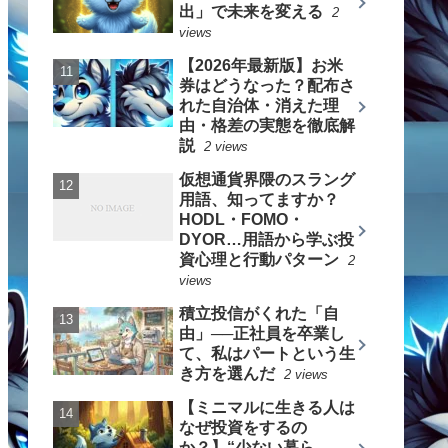
出」で未来を変える
2
views
【2026年最新版】お米
券はどうなった？配布さ
れた自治体・消えた理
由・格差の実態を徹底解
説
2 views
仮想通貨界隈のスラング
用語、知ってますか？
HODL・FOMO・
DYOR…用語から学ぶ投
資心理と行動パターン
2
views
積立投信がくれた「自
由」──正社員を卒業し
て、私はパートという生
き方を選んだ
2 views
【ミニマルに生きる人は
なぜ投資をするの
か？】“少ない暮ら