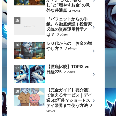
し”と“増やすお金”の意
外な共通点
2 views
『バフェットからの手
紙』を徹底解説！投資家
必読の資産運用哲学と
は？
2 views
５０代からの お金の増
やし方？
2 views
【徹底比較】TOPIX vs
日経225
2 views
【完全ガイド】要介護1
で使えるサービス｜デイ
週5は可能？ショートス
テイ限界まで使う方法
2
views