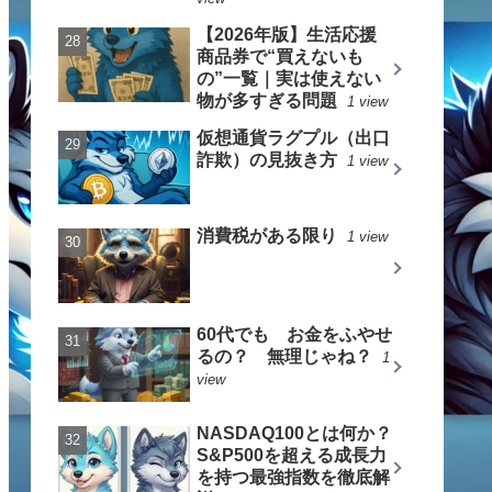
【2026年版】生活応援
商品券で“買えないも
の”一覧｜実は使えない
物が多すぎる問題
1 view
仮想通貨ラグプル（出口
詐欺）の見抜き方
1 view
消費税がある限り
1 view
60代でも お金をふやせ
るの？ 無理じゃね？
1
view
NASDAQ100とは何か？
S&P500を超える成長力
を持つ最強指数を徹底解