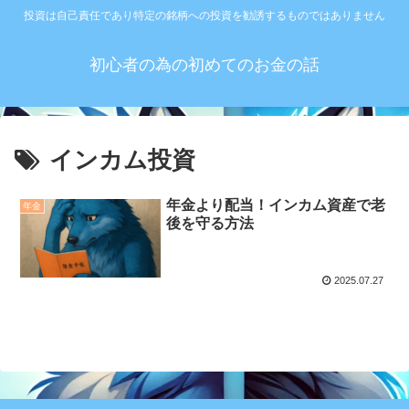
投資は自己責任であり特定の銘柄への投資を勧誘するものではありません
初心者の為の初めてのお金の話
インカム投資
年金より配当！インカム資産で老
年金
後を守る方法
2025.07.27