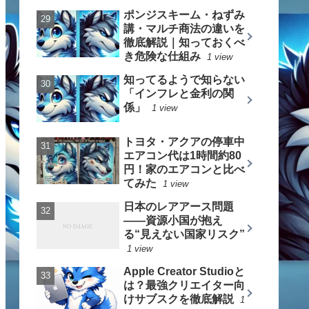
ポンジスキーム・ねずみ
講・マルチ商法の違いを
徹底解説｜知っておくべ
き危険な仕組み
1 view
知ってるようで知らない
「インフレと金利の関
係」
1 view
トヨタ・アクアの停車中
エアコン代は1時間約80
円！家のエアコンと比べ
てみた
1 view
日本のレアアース問題
――資源小国が抱え
る“見えない国家リスク”
1 view
Apple Creator Studioと
は？最強クリエイター向
けサブスクを徹底解説
1