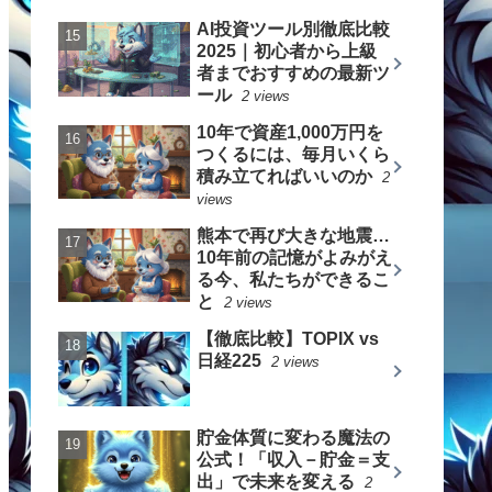
AI投資ツール別徹底比較
2025｜初心者から上級
者までおすすめの最新ツ
ール
2 views
10年で資産1,000万円を
つくるには、毎月いくら
積み立てればいいのか
2
views
熊本で再び大きな地震…
10年前の記憶がよみがえ
る今、私たちができるこ
と
2 views
【徹底比較】TOPIX vs
日経225
2 views
貯金体質に変わる魔法の
公式！「収入－貯金＝支
出」で未来を変える
2