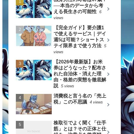
──本当のデータから考
える長生きの可能性
6
views
【完全ガイド】要介護1
で使えるサービス｜デイ
週5は可能？ショートス
テイ限界まで使う方法
5
views
【2026年最新版】お米
券はどうなった？配布さ
れた自治体・消えた理
由・格差の実態を徹底解
説
5 views
消費税と言う名の「売上
税」この不思議
4 views
株取引でよく聞く「仕手
筋」とは？その正体と仕