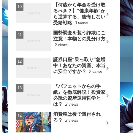
【何歳から年金を受け取
るべき？】“健康年齢”か
ら逆算する、後悔しない
受給戦略
3 views
国勢調査を装う詐欺にご
注意！本物との見分け方
2 views
証券口座“乗っ取り”急増
中！あなたの資産、本当
に安全ですか？
2 views
『バフェットからの手
紙』を徹底解説！投資家
必読の資産運用哲学と
は？
2 views
消費税は後で還付され
る？
2 views