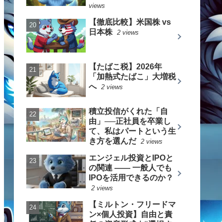
views
【徹底比較】米国株 vs
日本株
2 views
【たばこ税】2026年
「加熱式たばこ」大増税
へ
2 views
積立投信がくれた「自
由」──正社員を卒業し
て、私はパートという生
き方を選んだ
2 views
エンジェル投資とIPOと
の関連 —— 一般人でも
IPOを活用できるのか？
2 views
【ミルトン・フリードマ
ン×個人投資】自由と責