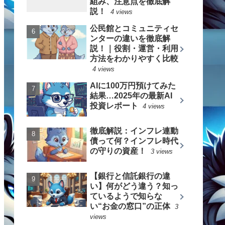
組み、注意点を徹底解
説！
4 views
公民館とコミュニティセ
ンターの違いを徹底解
説！｜役割・運営・利用
方法をわかりやすく比較
4 views
AIに100万円預けてみた
結果…2025年の最新AI
投資レポート
4 views
徹底解説：インフレ連動
債って何？インフレ時代
の守りの資産！
3 views
【銀行と信託銀行の違
い】何がどう違う？知っ
ているようで知らな
い“お金の窓口”の正体
3
views