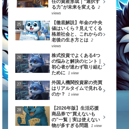
任の資産形成｜“選択す
る力”が未来を変える
2
views
【徹底解説】年金の中央
値はいくら？見えてくる
格差社会と、これからの
老後の生き方とは
2
views
株式投資でよくある4つ
の悩みと解決のヒント｜
初心者が迷わず取り組む
ために
1 view
外国人機関投資家の売買
はリアルタイムで見れる
のか？
1 view
【2026年版】生活応援
商品券で“買えないも
の”一覧｜実は使えない
物が多すぎる問題
1 view