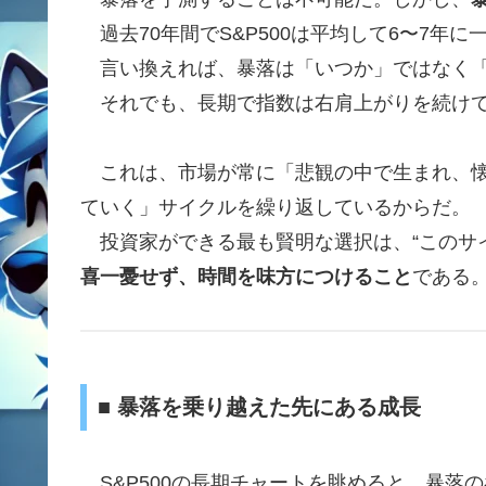
過去70年間でS&P500は平均して6〜7年
言い換えれば、暴落は「いつか」ではなく「
それでも、長期で指数は右肩上がりを続け
これは、市場が常に「悲観の中で生まれ、懐
ていく」サイクルを繰り返しているからだ。
投資家ができる最も賢明な選択は、“このサ
喜一憂せず、時間を味方につけること
である
■ 暴落を乗り越えた先にある成長
S&P500の長期チャートを眺めると、暴落