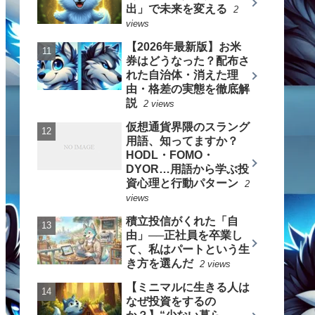
出」で未来を変える
2
views
【2026年最新版】お米
券はどうなった？配布さ
れた自治体・消えた理
由・格差の実態を徹底解
説
2 views
仮想通貨界隈のスラング
用語、知ってますか？
HODL・FOMO・
DYOR…用語から学ぶ投
資心理と行動パターン
2
views
積立投信がくれた「自
由」──正社員を卒業し
て、私はパートという生
き方を選んだ
2 views
【ミニマルに生きる人は
なぜ投資をするの