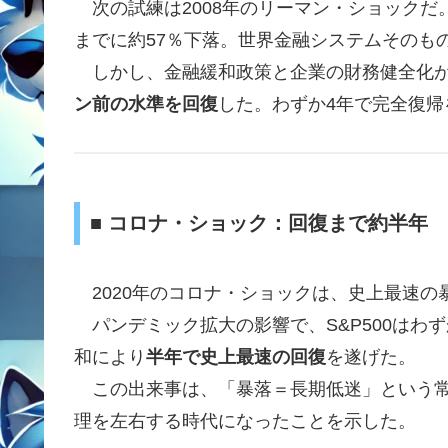
次の試練は2008年のリーマン・ショックだ。S&
までに約57％下落。世界金融システムそのも
しかし、金融緩和政策と企業の財務健全化が
ン前の水準を回復
した。わずか4年で完全復帰
■ コロナ・ショック：回復まで約半年
2020年のコロナ・ショックは、史上最速の
パンデミック拡大の影響で、S&P500はわず
和により
半年で史上最速の回復
を遂げた。
この出来事は、「暴落＝長期低迷」という常
理を左右する時代になったことを示した。