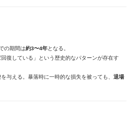
での期間は
約3〜4年
となる。
回復している」という歴史的なパターンが存在す
を与える。暴落時に一時的な損失を被っても、
退場