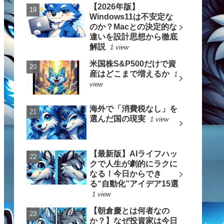
【2026年版】
Windows11は不安定な
のか？Macとの決定的な
違いを設計思想から徹底
解説
1 view
米国株S&P500だけで資
産はどこまで増えるか
1
view
海外で「消費税なし」を
選んだ国の現実
1 view
【最新版】AIライフハッ
クで人生が劇的にラクに
なる！今日からでき
る“自動化”アイデア15選
1 view
【朝倉慶とは何者なの
か？】なぜ投資家は今日