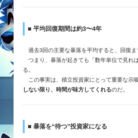
■ 平均回復期間は約3〜4年
過去3回の主要な暴落を平均すると、回復ま
つまり、暴落が起きても「数年単位で見れば
る。
この事実は、積立投資家にとって重要な示唆
しない限り、時間が味方してくれる
のだ。
■ 暴落を“待つ”投資家になる