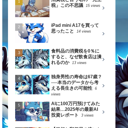
税」この不思議
15 views
iPad mini A17を買って
思ったこと
14 views
食料品の消費税を0％に
すると、なぜ飲食店は潰
れるのか
13 views
独身男性の寿命は67歳？
──本当のデータから考
える長生きの可能性
6
views
AIに100万円預けてみた
結果…2025年の最新AI
投資レポート
3 views