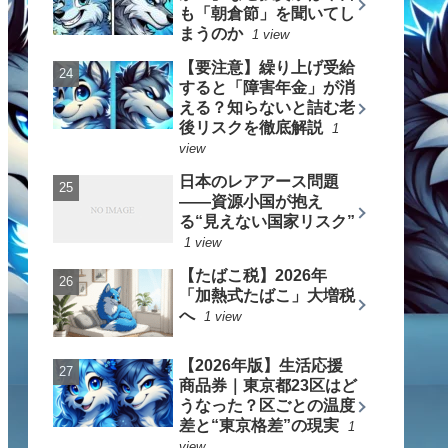
も「朝倉節」を聞いてし
まうのか
1 view
【要注意】繰り上げ受給
すると「障害年金」が消
える？知らないと詰む老
後リスクを徹底解説
1
view
日本のレアアース問題
――資源小国が抱え
る“見えない国家リスク”
1 view
【たばこ税】2026年
「加熱式たばこ」大増税
へ
1 view
【2026年版】生活応援
商品券｜東京都23区はど
うなった？区ごとの温度
差と“東京格差”の現実
1
view