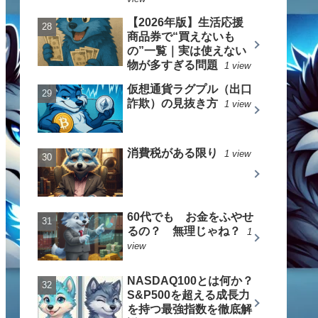
【2026年版】生活応援
商品券で“買えないも
の”一覧｜実は使えない
物が多すぎる問題
1 view
仮想通貨ラグプル（出口
詐欺）の見抜き方
1 view
消費税がある限り
1 view
60代でも お金をふやせ
るの？ 無理じゃね？
1
view
NASDAQ100とは何か？
S&P500を超える成長力
を持つ最強指数を徹底解