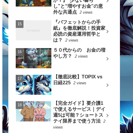
か？】“少ない暮ら
し”と“増やすお金”の意
外な共通点
2 views
『バフェットからの手
紙』を徹底解説！投資家
必読の資産運用哲学と
は？
2 views
５０代からの お金の増
やし方？
2 views
【徹底比較】TOPIX vs
日経225
2 views
【完全ガイド】要介護1
で使えるサービス｜デイ
週5は可能？ショートス
テイ限界まで使う方法
2
views