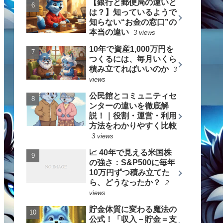
【銀行と郵便局の違いと
は？】知っているようで
知らない“お金の窓口”の
本当の違い
3 views
10年で資産1,000万円を
つくるには、毎月いくら
積み立てればいいのか
3
views
公民館とコミュニティセ
ンターの違いを徹底解
説！｜役割・運営・利用
方法をわかりやすく比較
3 views
📈 40年で見える米国株
の強さ：S&P500に毎年
10万円ずつ積み立てた
ら、どうなったか？
2
views
貯金体質に変わる魔法の
公式！「収入－貯金＝支