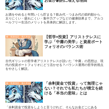
お金が劇的に増える理由
お酒をやめると年間いくら貯まる？飲み代・つまみ代の節約額から、
太りにくい・疲れにくい・集中力アップなどの健康効果まで、アルコ
ールフリー生活のメリットを具体的に解説します。
【哲学×投資】アリストテレスに
株 投資信託 個人年金
学ぶ「中庸の美学」と資産ポート
フォリオのバランス術
古代ギリシャの哲学者アリストテレスが説いた「中庸」の思想は、現
代の投資ポートフォリオにどう活かせる？バランス運用の哲学的視点
をやさしく解説。
「余剰資金で投資」って無理じゃ
株 投資信託 個人年金
ない？それでも私たちが積立を続
ける「本当の意味」とは
「余剰資金で投資をしようと言うけれど、そんなお金どこにある