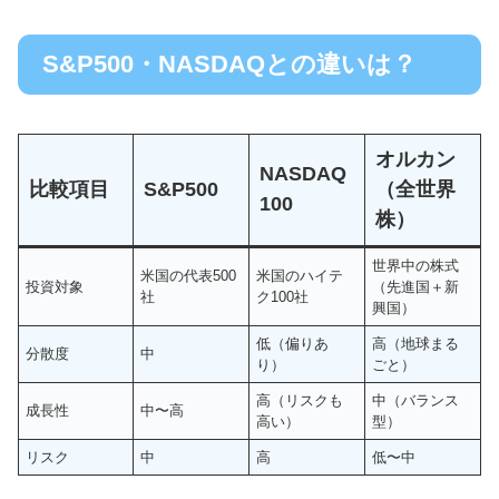
S&P500・NASDAQとの違いは？
オルカン
NASDAQ
比較項目
S&P500
（全世界
100
株）
世界中の株式
米国の代表500
米国のハイテ
投資対象
（先進国＋新
社
ク100社
興国）
低（偏りあ
高（地球まる
分散度
中
り）
ごと）
高（リスクも
中（バランス
成長性
中〜高
高い）
型）
リスク
中
高
低〜中