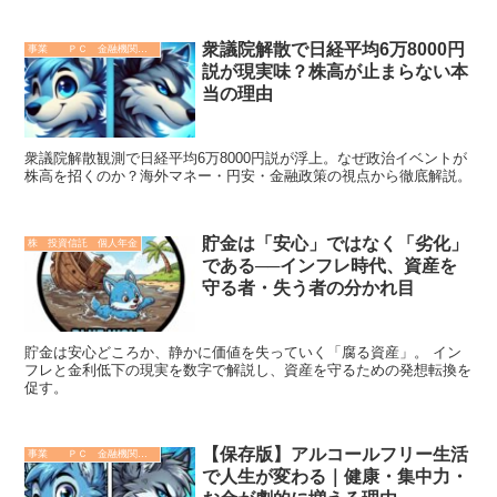
衆議院解散で日経平均6万8000円
事業 ＰＣ 金融機関 その他
説が現実味？株高が止まらない本
当の理由
衆議院解散観測で日経平均6万8000円説が浮上。なぜ政治イベントが
株高を招くのか？海外マネー・円安・金融政策の視点から徹底解説。
貯金は「安心」ではなく「劣化」
株 投資信託 個人年金
である──インフレ時代、資産を
守る者・失う者の分かれ目
貯金は安心どころか、静かに価値を失っていく「腐る資産」。 イン
フレと金利低下の現実を数字で解説し、資産を守るための発想転換を
促す。
【保存版】アルコールフリー生活
事業 ＰＣ 金融機関 その他
で人生が変わる｜健康・集中力・