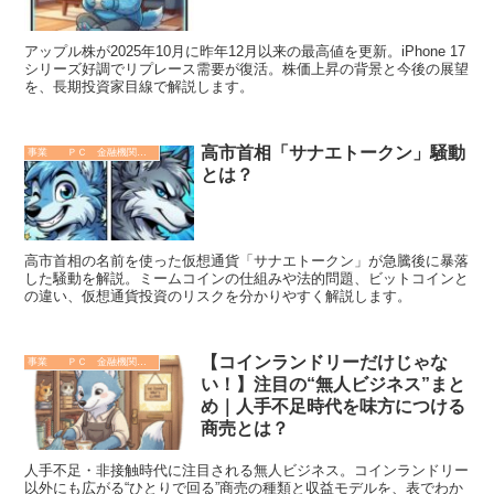
アップル株が2025年10月に昨年12月以来の最高値を更新。iPhone 17
シリーズ好調でリプレース需要が復活。株価上昇の背景と今後の展望
を、長期投資家目線で解説します。
高市首相「サナエトークン」騒動
事業 ＰＣ 金融機関 その他
とは？
高市首相の名前を使った仮想通貨「サナエトークン」が急騰後に暴落
した騒動を解説。ミームコインの仕組みや法的問題、ビットコインと
の違い、仮想通貨投資のリスクを分かりやすく解説します。
【コインランドリーだけじゃな
事業 ＰＣ 金融機関 その他
い！】注目の“無人ビジネス”まと
め｜人手不足時代を味方につける
商売とは？
人手不足・非接触時代に注目される無人ビジネス。コインランドリー
以外にも広がる“ひとりで回る”商売の種類と収益モデルを、表でわか