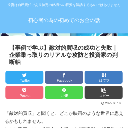
投資は自己責任であり特定の銘柄への投資を勧誘するものではありません
初心者の為の初めてのお金の話
【事例で学ぶ】敵対的買収の成功と失敗｜
企業乗っ取りのリアルな攻防と投資家の判
断軸
Twitter
Facebook
はてブ
Pocket
LINE
コピー
2025.06.19
「敵対的買収」と聞くと、どこか映画のような世界に思え
るかもしれません。