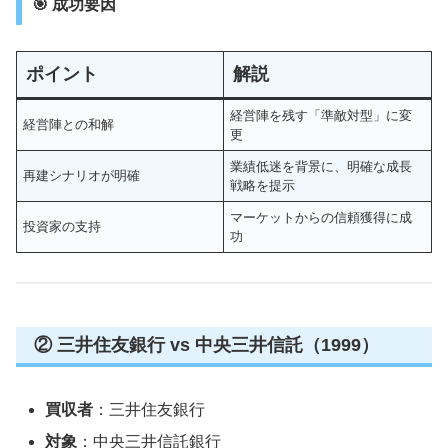
🎯 成功要因
ポイント
解説
経営陣を残す「準敵対型」に変
経営陣との和解
更
業績低迷を背景に、明確な成長
再建シナリオが明確
戦略を提示
マーケットからの信頼獲得に成
投資家の支持
功
② 三井住友銀行 vs 中央三井信託（1999）
買収者
：三井住友銀行
対象
：中央三井信託銀行