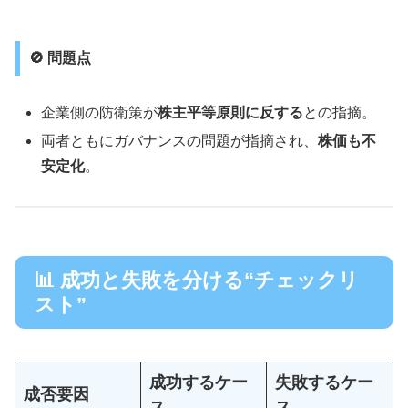
🚫 問題点
企業側の防衛策が
株主平等原則に反する
との指摘。
両者ともにガバナンスの問題が指摘され、
株価も不
安定化
。
📊 成功と失敗を分ける“チェックリ
スト”
成功するケー
失敗するケー
成否要因
ス
ス