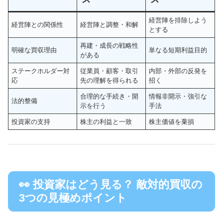
経営陣を排除しよう
経営陣との関係性
経営陣と調整・和解
とする
再建・成長の戦略性
明確な買収理由
単なる短期利益目的
がある
ステークホルダー対
従業員・顧客・取引
内部・外部の反発を
応
先の理解を得られる
招く
合理的な手続き・開
情報非開示・強引な
法的整備
示を行う
手法
投資家の支持
株主の利益と一致
株主価値を棄損
👀 投資家はどう見る？ 敵対的買収の
3つの見極めポイント