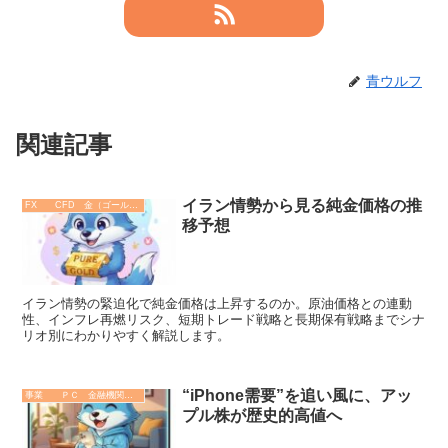
青ウルフ
関連記事
イラン情勢から見る純金価格の推
FX CFD 金（ゴールド）
移予想
イラン情勢の緊迫化で純金価格は上昇するのか。原油価格との連動
性、インフレ再燃リスク、短期トレード戦略と長期保有戦略までシナ
リオ別にわかりやすく解説します。
“iPhone需要”を追い風に、アッ
事業 ＰＣ 金融機関 その他
プル株が歴史的高値へ