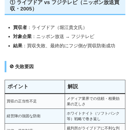
① ライブドア vs フジテレビ（ニッポン放送買
収・2005）
買収者
：ライブドア（堀江貴文氏）
対象企業
：ニッポン放送 → フジテレビ
結果
：買収失敗、最終的にフジ側が買収防衛成功
🚫 失敗要因
ポイント
解説
メディア業界での信頼・相乗効
買収の正当性不足
果の乏しさ
ホワイトナイト（ソフトバンク
経営陣の強固な防衛
等）戦略で巻き返し
裁判所がライブドアに不利な判