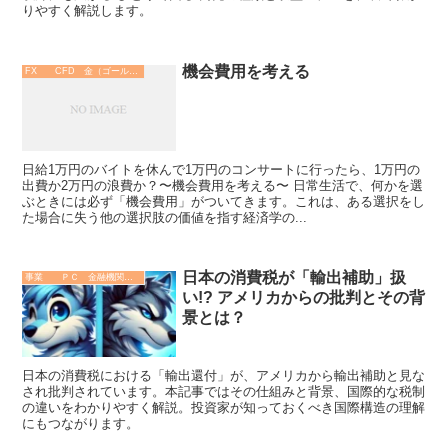
りやすく解説します。
機会費用を考える
FX CFD 金（ゴールド）
日給1万円のバイトを休んで1万円のコンサートに行ったら、1万円の
出費か2万円の浪費か？〜機会費用を考える〜 日常生活で、何かを選
ぶときには必ず「機会費用」がついてきます。これは、ある選択をし
た場合に失う他の選択肢の価値を指す経済学の...
日本の消費税が「輸出補助」扱
事業 ＰＣ 金融機関 その他
い!? アメリカからの批判とその背
景とは？
日本の消費税における「輸出還付」が、アメリカから輸出補助と見な
され批判されています。本記事ではその仕組みと背景、国際的な税制
の違いをわかりやすく解説。投資家が知っておくべき国際構造の理解
にもつながります。