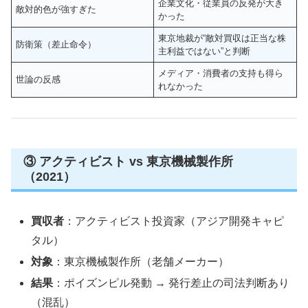
企業文化・従業員の反発が大き
敵対的色が強すぎた
かった
東京地裁が“敵対買収は正当な株
防衛策（差止命令）
主利益ではない”と判断
メディア・消費者の支持も得ら
世論の反感
れなかった
③ アクティビスト vs 東京機械製作所
（2021）
買収者
：アクティビスト投資家（アジア開発キャピ
タル）
対象
：東京機械製作所（老舗メーカー）
結果
：ポイズンピル発動 → 発行差止の司法判断あり
（混乱）