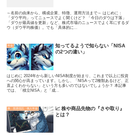
～名前の由来から、構成企業、特徴、運用方法まで～ はじめに：
「ダウ平均」ってニュースでよく聞くけど？ 「今日のダウは下落」
「ダウが最高値を更新」など、株式市場のニュースでよく耳にするダ
ウ（ダウ平均株価）。でも「具体的に...
知ってるようで知らない「NISA
年金
の2つの違い」
はじめに 2024年から新しいNISA制度が始まり、これまで以上に投資
への関心が高まっています。しかし、「NISAって2種類あるけど、正
直よくわからない」という方も多いのではないでしょうか？ 本記事
では、「積立NISA」と「成...
📈 株や商品先物の『さや取り』
株 投資信託 個人年金
とは？