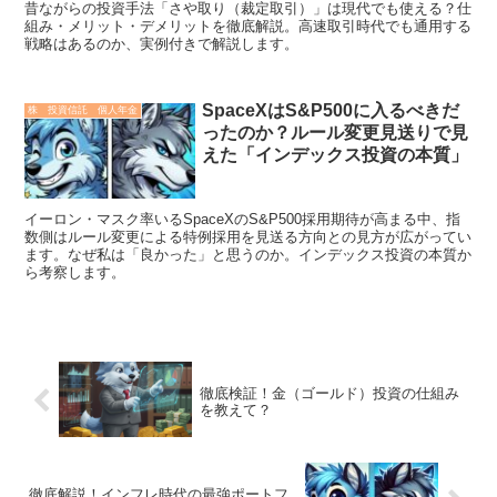
昔ながらの投資手法「さや取り（裁定取引）」は現代でも使える？仕
組み・メリット・デメリットを徹底解説。高速取引時代でも通用する
戦略はあるのか、実例付きで解説します。
SpaceXはS&P500に入るべきだ
株 投資信託 個人年金
ったのか？ルール変更見送りで見
えた「インデックス投資の本質」
イーロン・マスク率いるSpaceXのS&P500採用期待が高まる中、指
数側はルール変更による特例採用を見送る方向との見方が広がってい
ます。なぜ私は「良かった」と思うのか。インデックス投資の本質か
ら考察します。
徹底検証！金（ゴールド）投資の仕組み
を教えて？
徹底解説！インフレ時代の最強ポートフ