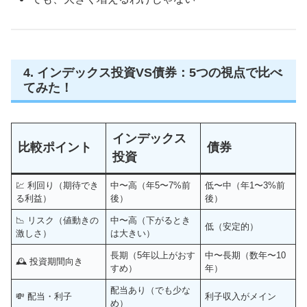
4. インデックス投資VS債券：5つの視点で比べ
てみた！
インデックス
比較ポイント
債券
投資
💹 利回り（期待でき
中〜高（年5〜7%前
低〜中（年1〜3%前
る利益）
後）
後）
📉 リスク（値動きの
中〜高（下がるとき
低（安定的）
激しさ）
は大きい）
長期（5年以上がおす
中〜長期（数年〜10
🕰 投資期間向き
すめ）
年）
配当あり（でも少な
💸 配当・利子
利子収入がメイン
め）