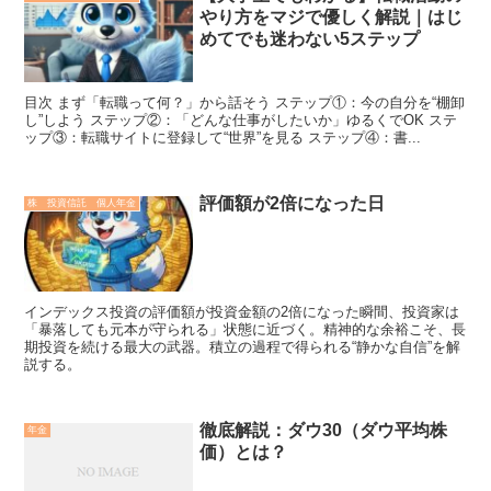
やり方をマジで優しく解説｜はじ
めてでも迷わない5ステップ
目次 まず「転職って何？」から話そう ステップ①：今の自分を“棚卸
し”しよう ステップ②：「どんな仕事がしたいか」ゆるくでOK ステ
ップ③：転職サイトに登録して“世界”を見る ステップ④：書...
評価額が2倍になった日
株 投資信託 個人年金
インデックス投資の評価額が投資金額の2倍になった瞬間、投資家は
「暴落しても元本が守られる」状態に近づく。精神的な余裕こそ、長
期投資を続ける最大の武器。積立の過程で得られる“静かな自信”を解
説する。
徹底解説：ダウ30（ダウ平均株
年金
価）とは？