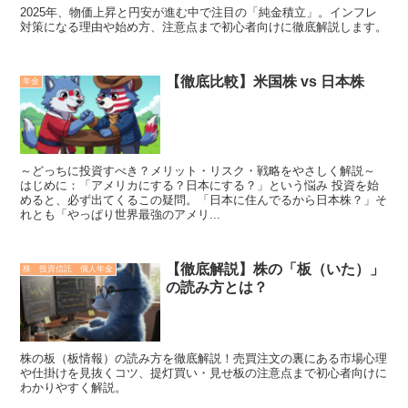
2025年、物価上昇と円安が進む中で注目の「純金積立」。インフレ
対策になる理由や始め方、注意点まで初心者向けに徹底解説します。
【徹底比較】米国株 vs 日本株
年金
～どっちに投資すべき？メリット・リスク・戦略をやさしく解説～
はじめに：「アメリカにする？日本にする？」という悩み 投資を始
めると、必ず出てくるこの疑問。「日本に住んでるから日本株？」そ
れとも「やっぱり世界最強のアメリ...
【徹底解説】株の「板（いた）」
株 投資信託 個人年金
の読み方とは？
株の板（板情報）の読み方を徹底解説！売買注文の裏にある市場心理
や仕掛けを見抜くコツ、提灯買い・見せ板の注意点まで初心者向けに
わかりやすく解説。