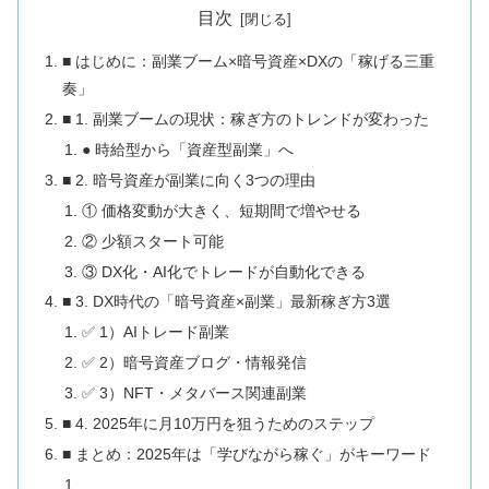
目次
■ はじめに：副業ブーム×暗号資産×DXの「稼げる三重
奏」
■ 1. 副業ブームの現状：稼ぎ方のトレンドが変わった
● 時給型から「資産型副業」へ
■ 2. 暗号資産が副業に向く3つの理由
① 価格変動が大きく、短期間で増やせる
② 少額スタート可能
③ DX化・AI化でトレードが自動化できる
■ 3. DX時代の「暗号資産×副業」最新稼ぎ方3選
✅ 1）AIトレード副業
✅ 2）暗号資産ブログ・情報発信
✅ 3）NFT・メタバース関連副業
■ 4. 2025年に月10万円を狙うためのステップ
■ まとめ：2025年は「学びながら稼ぐ」がキーワード