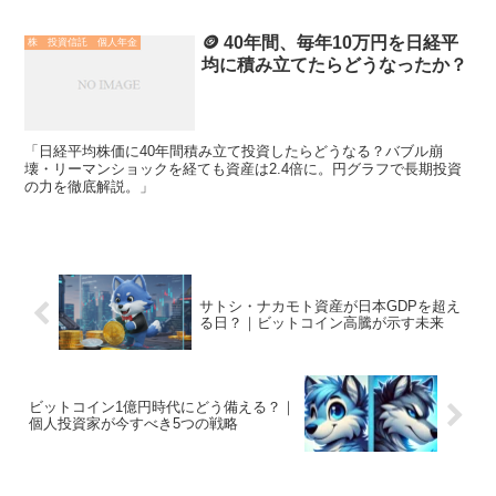
🪙 40年間、毎年10万円を日経平
株 投資信託 個人年金
均に積み立てたらどうなったか？
「日経平均株価に40年間積み立て投資したらどうなる？バブル崩
壊・リーマンショックを経ても資産は2.4倍に。円グラフで長期投資
の力を徹底解説。」
サトシ・ナカモト資産が日本GDPを超え
る日？｜ビットコイン高騰が示す未来
ビットコイン1億円時代にどう備える？｜
個人投資家が今すべき5つの戦略