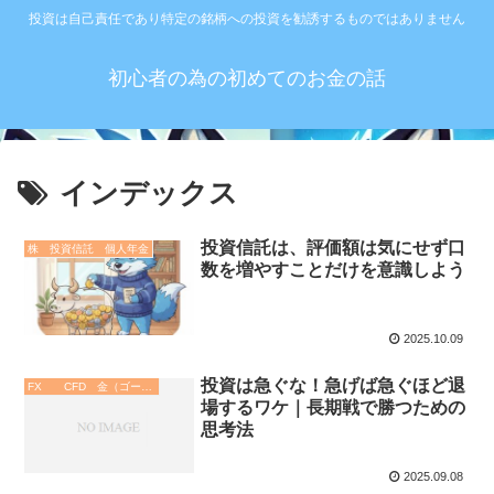
投資は自己責任であり特定の銘柄への投資を勧誘するものではありません
初心者の為の初めてのお金の話
インデックス
投資信託は、評価額は気にせず口
株 投資信託 個人年金
数を増やすことだけを意識しよう
2025.10.09
投資は急ぐな！急げば急ぐほど退
FX CFD 金（ゴールド）
場するワケ｜長期戦で勝つための
思考法
2025.09.08