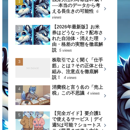
──本当のデータから考
える長生きの可能性
6
views
【2026年最新版】お米
券はどうなった？配布さ
れた自治体・消えた理
由・格差の実態を徹底解
説
5 views
株取引でよく聞く「仕手
筋」とは？その正体と仕
組み、注意点を徹底解
説！
4 views
消費税と言う名の「売上
税」この不思議
4 views
【完全ガイド】要介護1
で使えるサービス｜デイ
週5は可能？ショートス