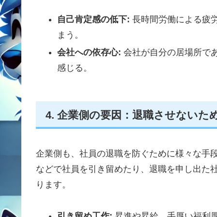
自己肯定感の低下:
長時間労働による疲
まう。
会社への依存心:
会社が自分の居場所で
感じる。
4. 企業側の要因：退職させないた
企業側も、社員の退職を防ぐために様々な手
などで社員を引き留めたり、退職を申し出た
ります。
引き留め工作:
昇進や昇給、手厚い福利