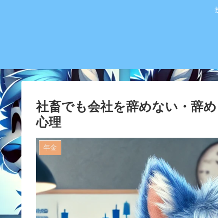
社畜でも会社を辞めない・辞め
心理
年金