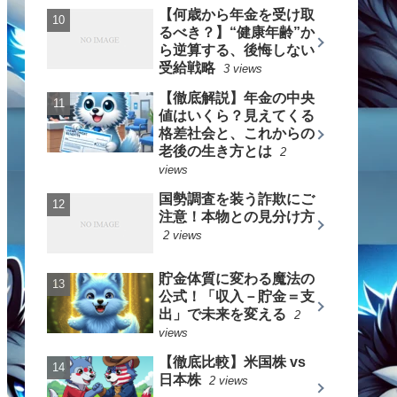
【何歳から年金を受け取
るべき？】“健康年齢”か
ら逆算する、後悔しない
受給戦略
3 views
【徹底解説】年金の中央
値はいくら？見えてくる
格差社会と、これからの
老後の生き方とは
2
views
国勢調査を装う詐欺にご
注意！本物との見分け方
2 views
貯金体質に変わる魔法の
公式！「収入－貯金＝支
出」で未来を変える
2
views
【徹底比較】米国株 vs
日本株
2 views