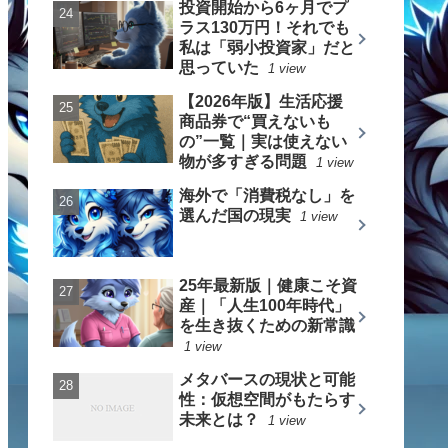
投資開始から6ヶ月でプ
ラス130万円！それでも
私は「弱小投資家」だと
思っていた
1 view
【2026年版】生活応援
商品券で“買えないも
の”一覧｜実は使えない
物が多すぎる問題
1 view
海外で「消費税なし」を
選んだ国の現実
1 view
25年最新版｜健康こそ資
産｜「人生100年時代」
を生き抜くための新常識
1 view
メタバースの現状と可能
性：仮想空間がもたらす
未来とは？
1 view