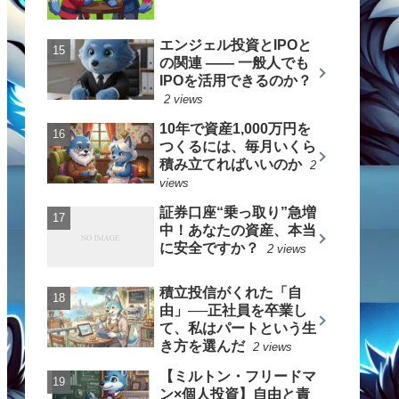
エンジェル投資とIPOと
の関連 —— 一般人でも
IPOを活用できるのか？
2 views
10年で資産1,000万円を
つくるには、毎月いくら
積み立てればいいのか
2
views
証券口座“乗っ取り”急増
中！あなたの資産、本当
に安全ですか？
2 views
積立投信がくれた「自
由」──正社員を卒業し
て、私はパートという生
き方を選んだ
2 views
【ミルトン・フリードマ
ン×個人投資】自由と責