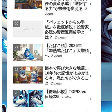
任の資産形成｜“選択す
る力”が未来を変える
2
views
『バフェットからの手
紙』を徹底解説！投資家
必読の資産運用哲学と
は？
2 views
【たばこ税】2026年
「加熱式たばこ」大増税
へ
2 views
熊本で再び大きな地震…
10年前の記憶がよみがえ
る今、私たちができるこ
と
2 views
【徹底比較】TOPIX vs
日経225
1 view