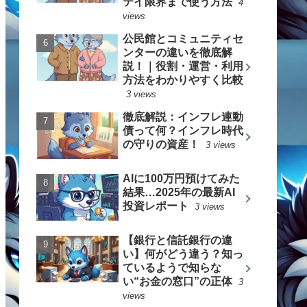
テイ限界まで使う方法
4
views
公民館とコミュニティセ
ンターの違いを徹底解
説！｜役割・運営・利用
方法をわかりやすく比較
3 views
徹底解説：インフレ連動
債って何？インフレ時代
の守りの資産！
3 views
AIに100万円預けてみた
結果…2025年の最新AI
投資レポート
3 views
【銀行と信託銀行の違
い】何がどう違う？知っ
ているようで知らな
い“お金の窓口”の正体
3
views