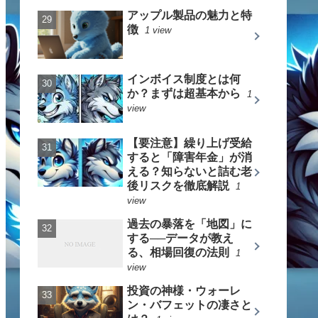
アップル製品の魅力と特
徴
1 view
インボイス制度とは何
か？まずは超基本から
1
view
【要注意】繰り上げ受給
すると「障害年金」が消
える？知らないと詰む老
後リスクを徹底解説
1
view
過去の暴落を「地図」に
する──データが教え
る、相場回復の法則
1
view
投資の神様・ウォーレ
ン・バフェットの凄さと