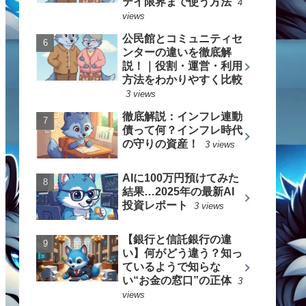
テイ限界まで使う方法
4
views
公民館とコミュニティセ
ンターの違いを徹底解
説！｜役割・運営・利用
方法をわかりやすく比較
3 views
徹底解説：インフレ連動
債って何？インフレ時代
の守りの資産！
3 views
AIに100万円預けてみた
結果…2025年の最新AI
投資レポート
3 views
【銀行と信託銀行の違
い】何がどう違う？知っ
ているようで知らな
い“お金の窓口”の正体
3
views