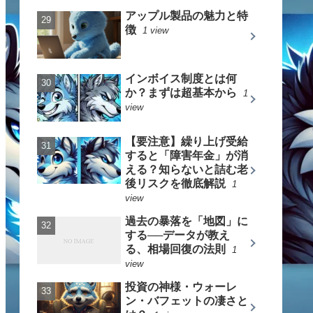
アップル製品の魅力と特
徴
1 view
インボイス制度とは何
か？まずは超基本から
1
view
【要注意】繰り上げ受給
すると「障害年金」が消
える？知らないと詰む老
後リスクを徹底解説
1
view
過去の暴落を「地図」に
する──データが教え
る、相場回復の法則
1
view
投資の神様・ウォーレ
ン・バフェットの凄さと