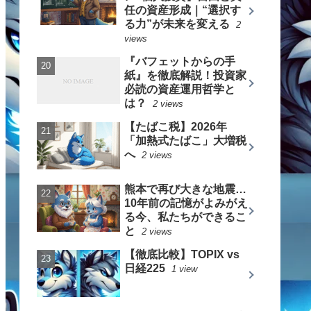
任の資産形成｜“選択す
る力”が未来を変える
2
views
『バフェットからの手
紙』を徹底解説！投資家
必読の資産運用哲学と
は？
2 views
【たばこ税】2026年
「加熱式たばこ」大増税
へ
2 views
熊本で再び大きな地震…
10年前の記憶がよみがえ
る今、私たちができるこ
と
2 views
【徹底比較】TOPIX vs
日経225
1 view