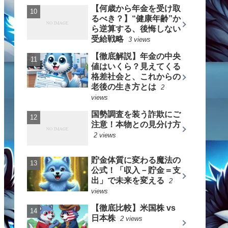
【何歳から年金を受け取
るべき？】“健康年齢”か
ら逆算する、後悔しない
受給戦略
3 views
【徹底解説】年金の中央
値はいくら？見えてくる
格差社会と、これからの
老後の生き方とは
2
views
国勢調査を装う詐欺にご
注意！本物との見分け方
2 views
貯金体質に変わる魔法の
公式！「収入－貯金＝支
出」で未来を変える
2
views
【徹底比較】米国株 vs
日本株
2 views