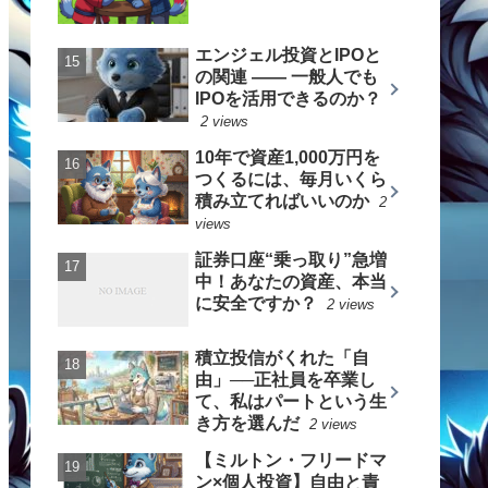
エンジェル投資とIPOと
の関連 —— 一般人でも
IPOを活用できるのか？
2 views
10年で資産1,000万円を
つくるには、毎月いくら
積み立てればいいのか
2
views
証券口座“乗っ取り”急増
中！あなたの資産、本当
に安全ですか？
2 views
積立投信がくれた「自
由」──正社員を卒業し
て、私はパートという生
き方を選んだ
2 views
【ミルトン・フリードマ
ン×個人投資】自由と責