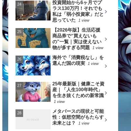
投資開始から6ヶ月でプ
ラス130万円！それでも
私は「弱小投資家」だと
思っていた
1 view
【2026年版】生活応援
商品券で“買えないも
の”一覧｜実は使えない
物が多すぎる問題
1 view
海外で「消費税なし」を
選んだ国の現実
1 view
25年最新版｜健康こそ資
産｜「人生100年時代」
を生き抜くための新常識
1 view
メタバースの現状と可能
性：仮想空間がもたらす
未来とは？
1 view