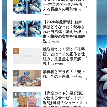
──本当のデータから考
える長生きの可能性
6
views
【2026年最新版】お米
券はどうなった？配布さ
れた自治体・消えた理
由・格差の実態を徹底解
説
5 views
株取引でよく聞く「仕手
筋」とは？その正体と仕
組み、注意点を徹底解
説！
4 views
消費税と言う名の「売上
税」この不思議
4 views
【完全ガイド】要介護1
で使えるサービス｜デイ
週5は可能？ショートス