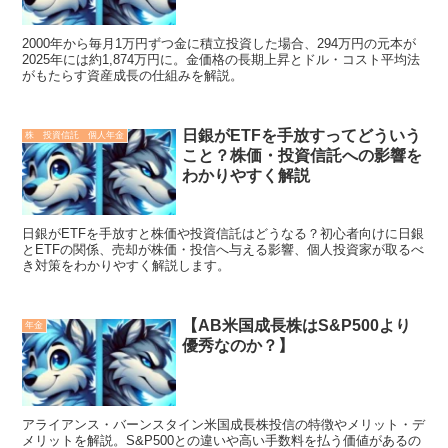
2000年から毎月1万円ずつ金に積立投資した場合、294万円の元本が
2025年には約1,874万円に。金価格の長期上昇とドル・コスト平均法
がもたらす資産成長の仕組みを解説。
日銀がETFを手放すってどういう
株 投資信託 個人年金
こと？株価・投資信託への影響を
わかりやすく解説
日銀がETFを手放すと株価や投資信託はどうなる？初心者向けに日銀
とETFの関係、売却が株価・投信へ与える影響、個人投資家が取るべ
き対策をわかりやすく解説します。
【AB米国成長株はS&P500より
年金
優秀なのか？】
アライアンス・バーンスタイン米国成長株投信の特徴やメリット・デ
メリットを解説。S&P500との違いや高い手数料を払う価値があるの