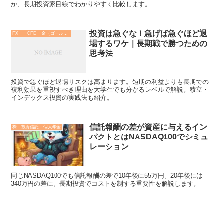
か、長期投資家目線でわかりやすく比較します。
投資は急ぐな！急げば急ぐほど退
FX CFD 金（ゴールド）
場するワケ｜長期戦で勝つための
思考法
投資で急ぐほど退場リスクは高まります。短期の利益よりも長期での
複利効果を重視すべき理由を大学生でも分かるレベルで解説。積立・
インデックス投資の実践法も紹介。
信託報酬の差が資産に与えるイン
株 投資信託 個人年金
パクトとはNASDAQ100でシミュ
レーション
同じNASDAQ100でも信託報酬の差で10年後に55万円、20年後には
340万円の差に。長期投資でコストを制する重要性を解説します。