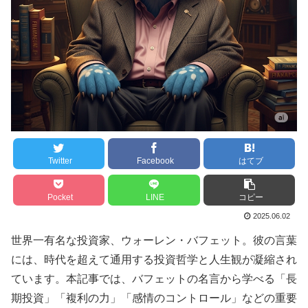
Twitter
Facebook
はてブ
Pocket
LINE
コピー
2025.06.02
世界一有名な投資家、ウォーレン・バフェット。彼の言葉
には、時代を超えて通用する投資哲学と人生観が凝縮され
ています。本記事では、バフェットの名言から学べる「長
期投資」「複利の力」「感情のコントロール」などの重要