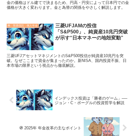
金の価格はドル建てで決まるため、円高・円安によって日本円での金
価格が大きく変わります。金と為替の関係をやさしく解説します。
三菱UFJAMの投信
株 投資信託 個人年金
「S&P500」、純資産10兆円突破
が示す“日本マネーの地殻変動”
三菱UFJアセットマネジメントのS&P500投信が純資産10兆円を突
破。なぜここまで資金が集まったのか。新NISA、国内投資不振、日
本市場の限界という視点から徹底解説。
インデックス投資は「勝者のゲーム」──
ジョン・C・ボーグルの投資哲学を解説
🧭 2025年 年金改革の主なポイント