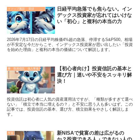
日経平均急落でも焦らない。イン
イソップ寓話 昔話 故事成語. 哲学 歴史
デックス投資家が忘れてはいけな
い「初心」と複利の本当の力
2026年7月17日の日経平均株価4%超の急落、停滞するS&P500。相場
が不安定な今だからこそ、インデックス投資家が思い出したい「投資
を始めた理由」と複利の本当の価値について解説します。
【初心者向け】投資信託の基本と
株 投資信託 個人年金
選び方｜迷いや不安をスッキリ解
決！
投資信託は初心者に人気の資産運用法ですが、「種類が多すぎて選べ
ない」「積立で本当に増えるの？」と不安に思う人も多いはず。この
記事では、投資信託の基本、選び方、積立効果をやさしく解説しま
す。
新NISAで貧富の差は広がるの
年金
か？投資できる人・できない人の