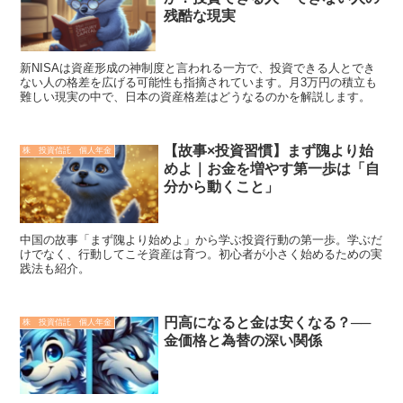
残酷な現実
新NISAは資産形成の神制度と言われる一方で、投資できる人とでき
ない人の格差を広げる可能性も指摘されています。月3万円の積立も
難しい現実の中で、日本の資産格差はどうなるのかを解説します。
【故事×投資習慣】まず隗より始
株 投資信託 個人年金
めよ｜お金を増やす第一歩は「自
分から動くこと」
中国の故事「まず隗より始めよ」から学ぶ投資行動の第一歩。学ぶだ
けでなく、行動してこそ資産は育つ。初心者が小さく始めるための実
践法も紹介。
円高になると金は安くなる？──
株 投資信託 個人年金
金価格と為替の深い関係