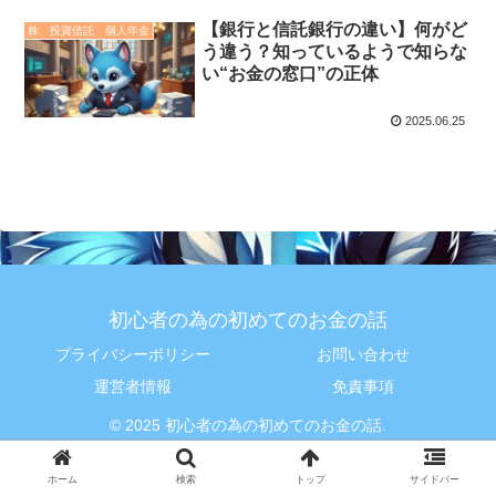
【銀行と信託銀行の違い】何がど
株 投資信託 個人年金
う違う？知っているようで知らな
い“お金の窓口”の正体
2025.06.25
初心者の為の初めてのお金の話
プライバシーポリシー
お問い合わせ
運営者情報
免責事項
© 2025 初心者の為の初めてのお金の話.
ホーム
検索
トップ
サイドバー