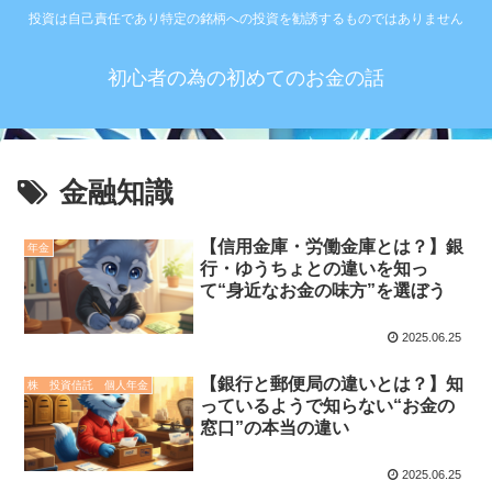
投資は自己責任であり特定の銘柄への投資を勧誘するものではありません
初心者の為の初めてのお金の話
金融知識
【信用金庫・労働金庫とは？】銀
年金
行・ゆうちょとの違いを知っ
て“身近なお金の味方”を選ぼう
2025.06.25
【銀行と郵便局の違いとは？】知
株 投資信託 個人年金
っているようで知らない“お金の
窓口”の本当の違い
2025.06.25