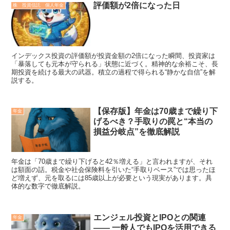
評価額が2倍になった日
株 投資信託 個人年金
インデックス投資の評価額が投資金額の2倍になった瞬間、投資家は
「暴落しても元本が守られる」状態に近づく。精神的な余裕こそ、長
期投資を続ける最大の武器。積立の過程で得られる“静かな自信”を解
説する。
【保存版】年金は70歳まで繰り下
年金
げるべき？手取りの罠と“本当の
損益分岐点”を徹底解説
年金は「70歳まで繰り下げると42％増える」と言われますが、それ
は額面の話。税金や社会保険料を引いた“手取りベース”では思ったほ
ど増えず、元を取るには85歳以上が必要という現実があります。具
体的な数字で徹底解説。
エンジェル投資とIPOとの関連
年金
—— 一般人でもIPOを活用できる