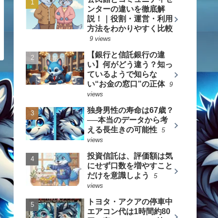
ンターの違いを徹底解
説！｜役割・運営・利用
方法をわかりやすく比較
9 views
【銀行と信託銀行の違
い】何がどう違う？知っ
ているようで知らな
い“お金の窓口”の正体
9
views
独身男性の寿命は67歳？
──本当のデータから考
える長生きの可能性
5
views
投資信託は、評価額は気
にせず口数を増やすこと
だけを意識しよう
5
views
トヨタ・アクアの停車中
エアコン代は1時間約80