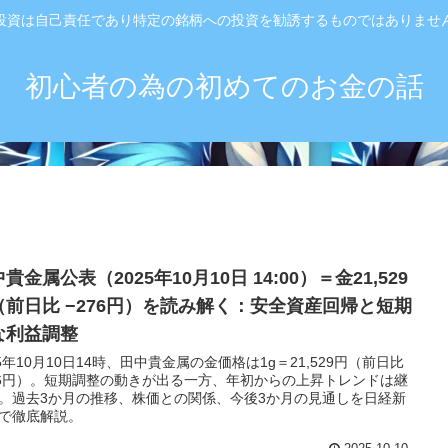
投資は自己責任であり特定の銘柄への投資を勧誘するものではありませ
初心者の為の初めてのお金の話
貴金属公表（2025年10月10日 14:00）＝金21,529
（前日比 −276円）を読み解く：安全資産回帰と短期
な利益調整
25年10月10日14時、田中貴金属の金価格は1g＝21,529円（前日比
76円）。短期調整の動きが出る一方、年初からの上昇トレンドは継
。過去3か月の推移、株価との関係、今後3か月の見通しを日経新
で徹底解説。