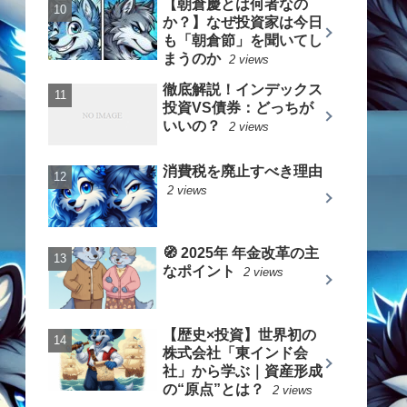
【朝倉慶とは何者なの
か？】なぜ投資家は今日
も「朝倉節」を聞いてし
まうのか
2 views
徹底解説！インデックス
投資VS債券：どっちが
いいの？
2 views
消費税を廃止すべき理由
2 views
🧭 2025年 年金改革の主
なポイント
2 views
【歴史×投資】世界初の
株式会社「東インド会
社」から学ぶ｜資産形成
の“原点”とは？
2 views