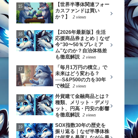
【世界半導体関連フォー
カスファンドは買い
か？】
2 views
【2026年最新版】生活
応援商品券まとめ｜なぜ
今“30〜50％プレミア
ム”なのか？自治体格差
も徹底解説
2 views
「毎月1万円の積立」で
未来はどう変わる？
──S&P500の力を30年
で検証
2 views
外貨建て金融商品とは？
種類、メリット・デメリ
ット、円高・円安の影響
を徹底解説
2 views
SOX指数30年の歴史を
振り返る｜なぜ半導体株
は何度も暴落しながら最