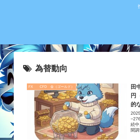
為替動向
田中
FX CFD 金（ゴールド）
円
的
20
−2
続中
聞調