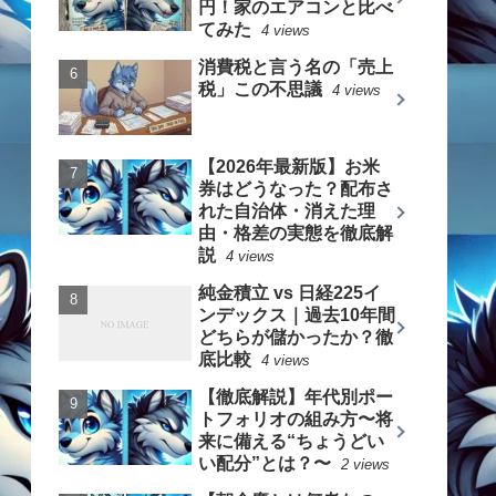
円！家のエアコンと比べ
てみた
4 views
消費税と言う名の「売上
税」この不思議
4 views
【2026年最新版】お米
券はどうなった？配布さ
れた自治体・消えた理
由・格差の実態を徹底解
説
4 views
純金積立 vs 日経225イ
ンデックス｜過去10年間
どちらが儲かったか？徹
底比較
4 views
【徹底解説】年代別ポー
トフォリオの組み方〜将
来に備える“ちょうどい
い配分”とは？〜
2 views