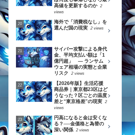
高値を更新するのか
2
views
海外で「消費税なし」を
選んだ国の現実
2 views
サイバー攻撃による身代
金、平均支払い額は「1
億円超」 ― ランサム
ウェア相場の実態と企業
リスク
2 views
【2026年版】生活応援
商品券｜東京都23区はど
うなった？区ごとの温度
差と“東京格差”の現実
2
views
円高になると金は安くな
る？──金価格と為替の
深い関係
2 views