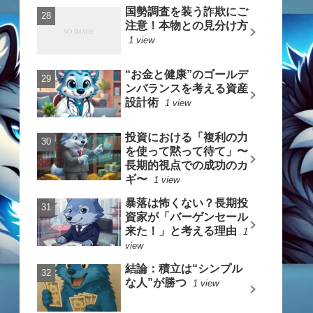
国勢調査を装う詐欺にご
注意！本物との見分け方
1 view
“お金と健康”のゴールデ
ンバランスを考える資産
設計術
1 view
投資における「複利の力
を使って黙って待て」〜
長期的視点での成功のカ
ギ〜
1 view
暴落は怖くない？長期投
資家が「バーゲンセール
来た！」と考える理由
1
view
結論：積立は“シンプル
な人”が勝つ
1 view