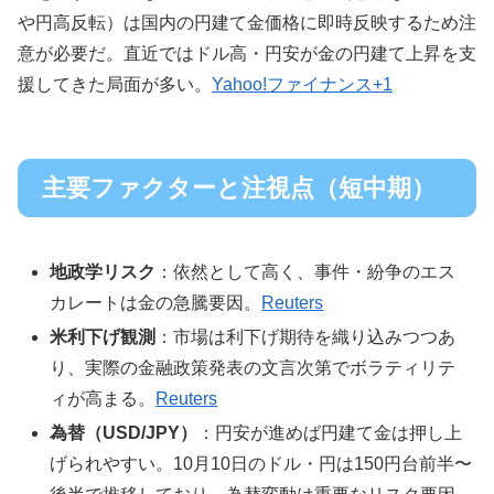
や円高反転）は国内の円建て金価格に即時反映するため注
意が必要だ。直近ではドル高・円安が金の円建て上昇を支
援してきた局面が多い。
Yahoo!ファイナンス+1
主要ファクターと注視点（短中期）
地政学リスク
：依然として高く、事件・紛争のエス
カレートは金の急騰要因。
Reuters
米利下げ観測
：市場は利下げ期待を織り込みつつあ
り、実際の金融政策発表の文言次第でボラティリテ
ィが高まる。
Reuters
為替（USD/JPY）
：円安が進めば円建て金は押し上
げられやすい。10月10日のドル・円は150円台前半〜