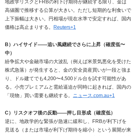
地政学リスクとFRBの利下げ期待が継続する限り、金は
高値圏で推移する公算が大きい。ただし短期的な利食いで
上下振幅は大きい。円相場が現在水準で安定すれば、国内
価格は高止まりする。
Reuters+1
B）ハイサイド――追い風継続でさらに上昇（確度低〜
中）
紛争拡大や金融市場の大波乱（例えば米景気悪化を受けた
株式急落）が発生すると、金の安全資産買いが一段と強ま
り、ドル建てでも4,200〜4,500ドル台を試す可能性があ
る。小売プレミアムと需給逼迫が同時に起きれば、国内の
「現物」買い需要も継続する。
ニュース.com.au+1
C）リスクオフ後の反動――押し目形成（確度低）
逆に、地政学的な緊張が急速に緩和し、FRBが利下げを
見送る（または市場が利下げ期待を縮小）という展開が来