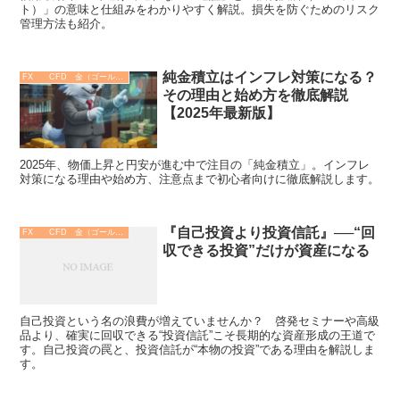
ト）」の意味と仕組みをわかりやすく解説。損失を防ぐためのリスク
管理方法も紹介。
純金積立はインフレ対策になる？
FX CFD 金（ゴールド）
その理由と始め方を徹底解説
【2025年最新版】
2025年、物価上昇と円安が進む中で注目の「純金積立」。インフレ
対策になる理由や始め方、注意点まで初心者向けに徹底解説します。
『自己投資より投資信託』──“回
FX CFD 金（ゴールド）
収できる投資”だけが資産になる
自己投資という名の浪費が増えていませんか？ 啓発セミナーや高級
品より、確実に回収できる“投資信託”こそ長期的な資産形成の王道で
す。自己投資の罠と、投資信託が“本物の投資”である理由を解説しま
す。