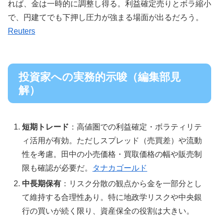
れば、金は一時的に調整し得る。利益確定売りとボラ縮小
で、円建てでも下押し圧力が強まる場面が出るだろう。
Reuters
投資家への実務的示唆（編集部見
解）
短期トレード
：高値圏での利益確定・ボラティリテ
ィ活用が有効。ただしスプレッド（売買差）や流動
性を考慮。田中の小売価格・買取価格の幅や販売制
限も確認が必要だ。
タナカゴールド
中長期保有
：リスク分散の観点から金を一部分とし
て維持する合理性あり。特に地政学リスクや中央銀
行の買いが続く限り、資産保全の役割は大きい。