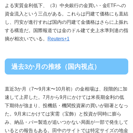
よる実質金利低下、（3）中央銀行の金買い・金ETFへの
資金流入という三点がある。これらは円建て価格にも直結
し、円安が進行すれば国内の円建て金価格はさらに上振れ
する構造だ。国際報道では金のドル建て史上水準到達の指
摘が相次いでいる。
Reuters+1
過去3か月の推移（国内視点）
直近3か月（7〜9月末〜10月初）の金相場は、段階的に加
速して上昇した。7月から9月にかけては米長期金利の低
下期待が強まり、投機筋・機関投資家の買いが顕著となっ
た。9月末にかけては実需（宝飾）と投資が同時に膨ら
み、納品・バー製造が追いつかない局面が一部で発生して
いるとの報告もある。田中のサイトでは特定サイズの地金