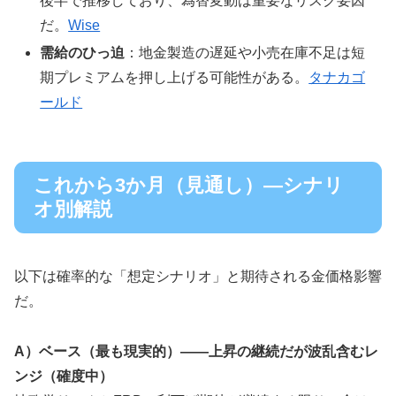
後半で推移しており、為替変動は重要なリスク要因
だ。
Wise
需給のひっ迫
：地金製造の遅延や小売在庫不足は短
期プレミアムを押し上げる可能性がある。
タナカゴ
ールド
これから3か月（見通し）—シナリ
オ別解説
以下は確率的な「想定シナリオ」と期待される金価格影響
だ。
A）ベース（最も現実的）――上昇の継続だが波乱含むレ
ンジ（確度中）