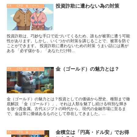
投資詐欺に遭わない為の対策
FX CFD 金（ゴールド）
投資詐欺は、巧妙な手口で近づいてくるため、誰もが被害に遭う可能
性があります。しかし、いくつかの対策を講じることで、被害を防ぐ
ことができます。 投資詐欺に遭わないための対策 うまい話には裏が
ある 「必ず儲かる」「あなただけ特...
金（ゴールド）の魅力とは？
FX CFD 金（ゴールド）
金（ゴールド）の魅力とは？投資としての価値から歴史、種類まで徹
底解説 「金（ゴールド）」、それは人類を魅了し続ける特別な輝き
を放つ貴金属。古代エジプトの時代から、現代の金融市場に至るま
で、金は常に価値あるものとして存在してきました。...
金積立は「円高・ドル安」でお得
FX CFD 金（ゴールド）