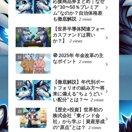
応援商品券まとめ｜なぜ
今“30〜50％プレミア
ム”なのか？自治体格差
も徹底解説
2 views
【世界半導体関連フォー
カスファンドは買い
か？】
2 views
🧭 2025年 年金改革の主
なポイント
2 views
【徹底解説】年代別ポー
トフォリオの組み方〜将
来に備える“ちょうどい
い配分”とは？〜
2 views
【歴史×投資】世界初の
株式会社「東インド会
社」から学ぶ｜資産形成
の“原点”とは？
2 views