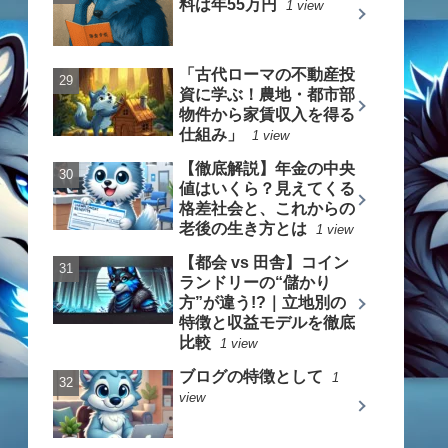
料は年55万円
1 view
「古代ローマの不動産投
資に学ぶ！農地・都市部
物件から家賃収入を得る
仕組み」
1 view
【徹底解説】年金の中央
値はいくら？見えてくる
格差社会と、これからの
老後の生き方とは
1 view
【都会 vs 田舎】コイン
ランドリーの“儲かり
方”が違う!?｜立地別の
特徴と収益モデルを徹底
比較
1 view
ブログの特徴として
1
view