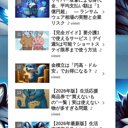
サイバー攻撃による身代
金、平均支払い額は「1
億円超」 ― ランサム
ウェア相場の実態と企業
リスク
2 views
【完全ガイド】要介護1
で使えるサービス｜デイ
週5は可能？ショートス
テイ限界まで使う方法
2
views
金積立は「円高・ドル
安」でお得になる？
2
views
【2026年版】生活応援
商品券で“買えないも
の”一覧｜実は使えない
物が多すぎる問題
2
views
【2026年最新版】生活