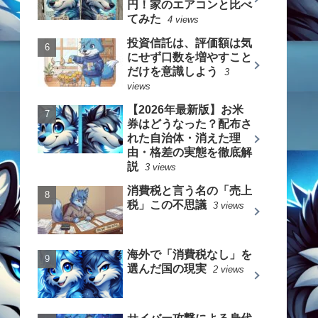
円！家のエアコンと比べ
てみた
4 views
投資信託は、評価額は気
にせず口数を増やすこと
だけを意識しよう
3
views
【2026年最新版】お米
券はどうなった？配布さ
れた自治体・消えた理
由・格差の実態を徹底解
説
3 views
消費税と言う名の「売上
税」この不思議
3 views
海外で「消費税なし」を
選んだ国の現実
2 views