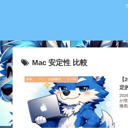
Mac 安定性 比較
【2
事業 ＰＣ 金融機関 その他
定
20
が増
徹底