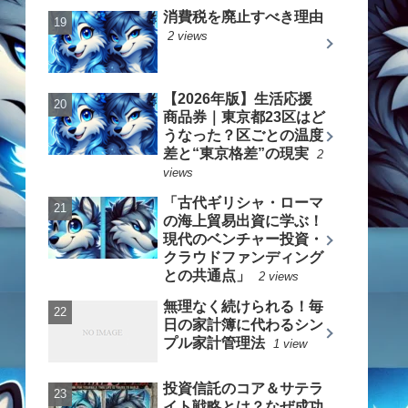
消費税を廃止すべき理由
2 views
【2026年版】生活応援
商品券｜東京都23区はど
うなった？区ごとの温度
差と“東京格差”の現実
2
views
「古代ギリシャ・ローマ
の海上貿易出資に学ぶ！
現代のベンチャー投資・
クラウドファンディング
との共通点」
2 views
無理なく続けられる！毎
日の家計簿に代わるシン
プル家計管理法
1 view
投資信託のコア＆サテラ
イト戦略とは？なぜ成功