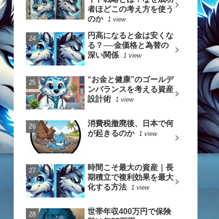
者ほどこの考え方を使う
のか
1 view
円高になると金は安くな
る？──金価格と為替の
深い関係
1 view
“お金と健康”のゴールデ
ンバランスを考える資産
設計術
1 view
消費税撤廃後、日本で何
が起きるのか
1 view
時間こそ最大の資産｜長
期積立で複利効果を最大
化する方法
1 view
世帯年収400万円で保険