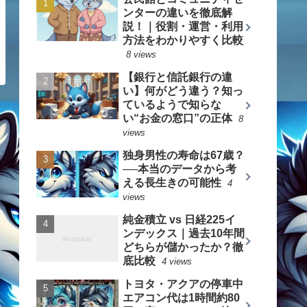
ンターの違いを徹底解
説！｜役割・運営・利用
方法をわかりやすく比較
8 views
【銀行と信託銀行の違
い】何がどう違う？知っ
ているようで知らな
い“お金の窓口”の正体
8
views
独身男性の寿命は67歳？
──本当のデータから考
える長生きの可能性
4
views
純金積立 vs 日経225イ
ンデックス｜過去10年間
どちらが儲かったか？徹
底比較
4 views
トヨタ・アクアの停車中
エアコン代は1時間約80