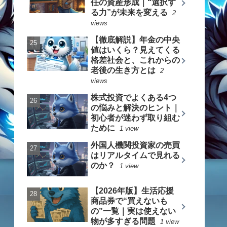
任の資産形成｜“選択す
る力”が未来を変える
2
views
【徹底解説】年金の中央
値はいくら？見えてくる
格差社会と、これからの
老後の生き方とは
2
views
株式投資でよくある4つ
の悩みと解決のヒント｜
初心者が迷わず取り組む
ために
1 view
外国人機関投資家の売買
はリアルタイムで見れる
のか？
1 view
【2026年版】生活応援
商品券で“買えないも
の”一覧｜実は使えない
物が多すぎる問題
1 view