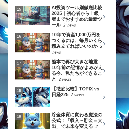
AI投資ツール別徹底比較
2025｜初心者から上級
者までおすすめの最新ツ
ール
2 views
10年で資産1,000万円を
つくるには、毎月いくら
積み立てればいいのか
2
views
熊本で再び大きな地震…
10年前の記憶がよみがえ
る今、私たちができるこ
と
2 views
【徹底比較】TOPIX vs
日経225
2 views
貯金体質に変わる魔法の
公式！「収入－貯金＝支
出」で未来を変える
2