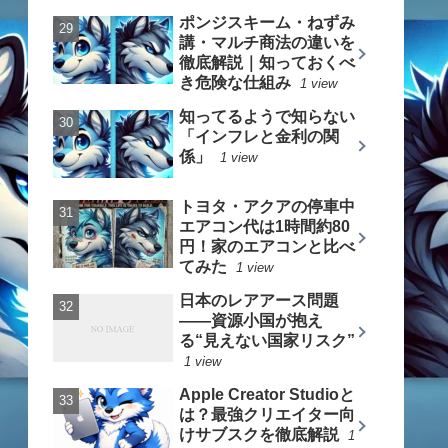
ポンジスキーム・ねずみ
講・マルチ商法の違いを
徹底解説｜知っておくべ
き危険な仕組み
1 view
知ってるようで知らない
「インフレと金利の関
係」
1 view
トヨタ・アクアの停車中
エアコン代は1時間約80
円！家のエアコンと比べ
てみた
1 view
日本のレアアース問題
――資源小国が抱え
る“見えない国家リスク”
1 view
Apple Creator Studioと
は？最強クリエイター向
けサブスクを徹底解説
1