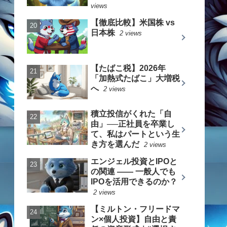
views
【徹底比較】米国株 vs
日本株
2 views
【たばこ税】2026年
「加熱式たばこ」大増税
へ
2 views
積立投信がくれた「自
由」──正社員を卒業し
て、私はパートという生
き方を選んだ
2 views
エンジェル投資とIPOと
の関連 —— 一般人でも
IPOを活用できるのか？
2 views
【ミルトン・フリードマ
ン×個人投資】自由と責