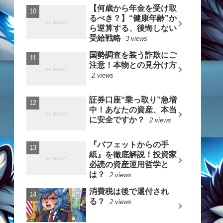
【何歳から年金を受け取
るべき？】“健康年齢”か
ら逆算する、後悔しない
受給戦略
3 views
国勢調査を装う詐欺にご
注意！本物との見分け方
2 views
証券口座“乗っ取り”急増
中！あなたの資産、本当
に安全ですか？
2 views
『バフェットからの手
紙』を徹底解説！投資家
必読の資産運用哲学と
は？
2 views
消費税は後で還付され
る？
2 views