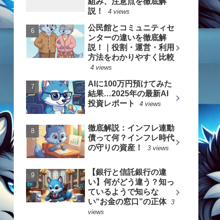
組み、注意点を徹底解
説！
4 views
公民館とコミュニティセ
ンターの違いを徹底解
説！｜役割・運営・利用
方法をわかりやすく比較
4 views
AIに100万円預けてみた
結果…2025年の最新AI
投資レポート
4 views
徹底解説：インフレ連動
債って何？インフレ時代
の守りの資産！
3 views
【銀行と信託銀行の違
い】何がどう違う？知っ
ているようで知らな
い“お金の窓口”の正体
3
views