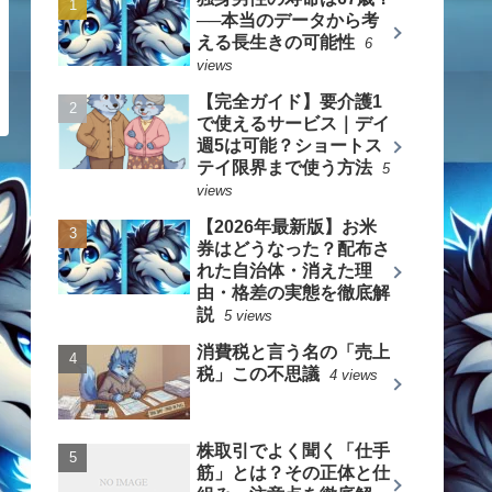
──本当のデータから考
える長生きの可能性
6
views
【完全ガイド】要介護1
で使えるサービス｜デイ
週5は可能？ショートス
テイ限界まで使う方法
5
views
【2026年最新版】お米
券はどうなった？配布さ
れた自治体・消えた理
由・格差の実態を徹底解
説
5 views
消費税と言う名の「売上
税」この不思議
4 views
株取引でよく聞く「仕手
筋」とは？その正体と仕