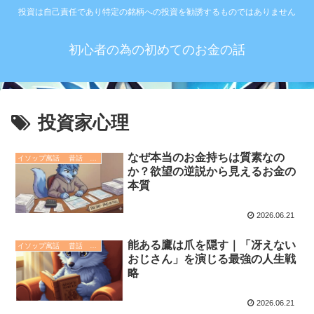
投資は自己責任であり特定の銘柄への投資を勧誘するものではありません
初心者の為の初めてのお金の話
投資家心理
なぜ本当のお金持ちは質素なの
イソップ寓話 昔話 故事成語. 哲学 歴史
か？欲望の逆説から見えるお金の
本質
2026.06.21
能ある鷹は爪を隠す｜「冴えない
イソップ寓話 昔話 故事成語. 哲学 歴史
おじさん」を演じる最強の人生戦
略
2026.06.21