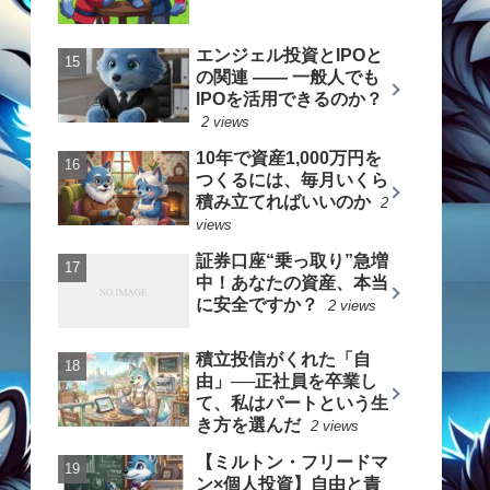
エンジェル投資とIPOと
の関連 —— 一般人でも
IPOを活用できるのか？
2 views
10年で資産1,000万円を
つくるには、毎月いくら
積み立てればいいのか
2
views
証券口座“乗っ取り”急増
中！あなたの資産、本当
に安全ですか？
2 views
積立投信がくれた「自
由」──正社員を卒業し
て、私はパートという生
き方を選んだ
2 views
【ミルトン・フリードマ
ン×個人投資】自由と責