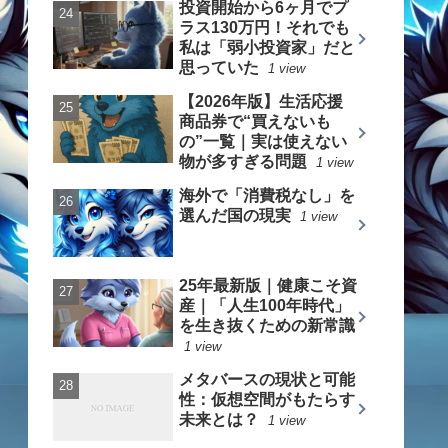
投資開始から6ヶ月でプ
ラス130万円！それでも
私は「弱小投資家」だと
思っていた
1 view
【2026年版】生活応援
商品券で“買えないも
の”一覧｜実は使えない
物が多すぎる問題
1 view
海外で「消費税なし」を
選んだ国の現実
1 view
25年最新版｜健康こそ資
産｜「人生100年時代」
を生き抜くための新常識
1 view
メタバースの現状と可能
性：仮想空間がもたらす
未来とは？
1 view