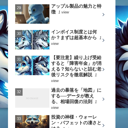
アップル製品の魅力と特
徴
1 view
インボイス制度とは何
か？まずは超基本から
1
view
【要注意】繰り上げ受給
すると「障害年金」が消
える？知らないと詰む老
後リスクを徹底解説
1
view
過去の暴落を「地図」に
する──データが教え
る、相場回復の法則
1
view
投資の神様・ウォーレ
ン・バフェットの凄さと