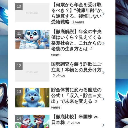
【何歳から年金を受け取
るべき？】“健康年齢”か
ら逆算する、後悔しない
受給戦略
3 views
【徹底解説】年金の中央
値はいくら？見えてくる
格差社会と、これからの
老後の生き方とは
2
views
国勢調査を装う詐欺にご
注意！本物との見分け方
2 views
貯金体質に変わる魔法の
公式！「収入－貯金＝支
出」で未来を変える
2
views
【徹底比較】米国株 vs
日本株
2 views