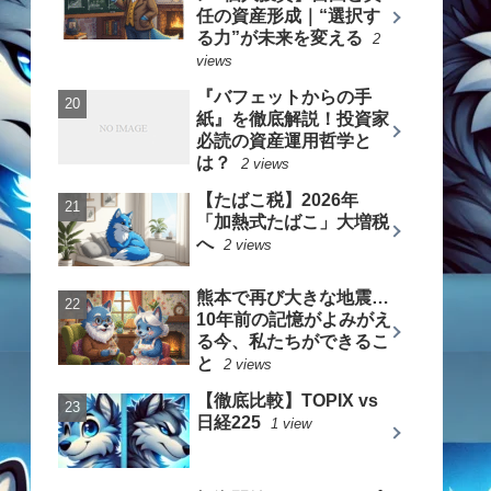
任の資産形成｜“選択す
る力”が未来を変える
2
views
『バフェットからの手
紙』を徹底解説！投資家
必読の資産運用哲学と
は？
2 views
【たばこ税】2026年
「加熱式たばこ」大増税
へ
2 views
熊本で再び大きな地震…
10年前の記憶がよみがえ
る今、私たちができるこ
と
2 views
【徹底比較】TOPIX vs
日経225
1 view