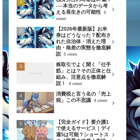
──本当のデータから考
える長生きの可能性
6
views
【2026年最新版】お米
券はどうなった？配布さ
れた自治体・消えた理
由・格差の実態を徹底解
説
5 views
株取引でよく聞く「仕手
筋」とは？その正体と仕
組み、注意点を徹底解
説！
4 views
消費税と言う名の「売上
税」この不思議
4 views
【完全ガイド】要介護1
で使えるサービス｜デイ
週5は可能？ショートス