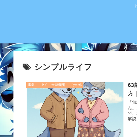
シンプルライフ
6
事業 ＰＣ 金融機関 その他
方
「無
ん。
で、
解説