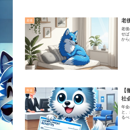
老
老後
老後
せば
から
【
年金
社
年金
と、
るべ