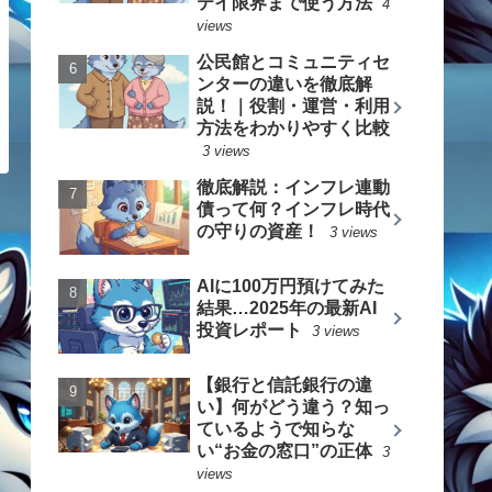
テイ限界まで使う方法
4
views
公民館とコミュニティセ
ンターの違いを徹底解
説！｜役割・運営・利用
方法をわかりやすく比較
3 views
徹底解説：インフレ連動
債って何？インフレ時代
の守りの資産！
3 views
AIに100万円預けてみた
結果…2025年の最新AI
投資レポート
3 views
【銀行と信託銀行の違
い】何がどう違う？知っ
ているようで知らな
い“お金の窓口”の正体
3
views