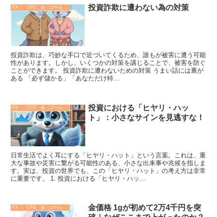
投資詐欺に遭わない為の対策
FX CFD 金（ゴールド）
投資詐欺は、巧妙な手口で近づいてくるため、誰もが被害に遭う可能
性があります。しかし、いくつかの対策を講じることで、被害を防ぐ
ことができます。 投資詐欺に遭わないための対策 うまい話には裏が
ある 「必ず儲かる」「あなただけ特...
投資における「ヒヤリ・ハッ
FX CFD 金（ゴールド）
ト」：小さなサインを見逃すな！
日常生活でよく耳にする「ヒヤリ・ハット」という言葉。これは、重
大な事故や災害に繋がる可能性のある、小さな出来事や兆候を指しま
す。実は、投資の世界でも、この「ヒヤリ・ハット」の考え方は非常
に重要です。 1. 投資における「ヒヤリ・ハッ...
金価格 1gが初めて2万4千円を突
FX CFD 金（ゴールド）