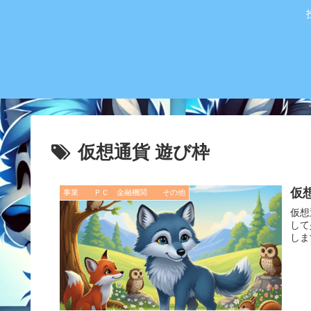
仮想通貨 遊び枠
仮
事業 ＰＣ 金融機関 その他
仮想
して
しま