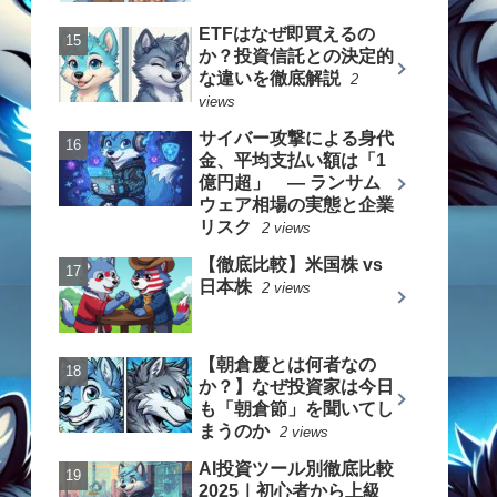
ETFはなぜ即買えるの
か？投資信託との決定的
な違いを徹底解説
2
views
サイバー攻撃による身代
金、平均支払い額は「1
億円超」 ― ランサム
ウェア相場の実態と企業
リスク
2 views
【徹底比較】米国株 vs
日本株
2 views
【朝倉慶とは何者なの
か？】なぜ投資家は今日
も「朝倉節」を聞いてし
まうのか
2 views
AI投資ツール別徹底比較
2025｜初心者から上級