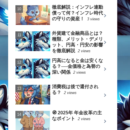
徹底解説：インフレ連動
債って何？インフレ時代
の守りの資産！
3 views
外貨建て金融商品とは？
種類、メリット・デメリ
ット、円高・円安の影響
を徹底解説
2 views
円高になると金は安くな
る？──金価格と為替の
深い関係
2 views
消費税は後で還付され
る？
2 views
🧭 2025年 年金改革の主
なポイント
2 views