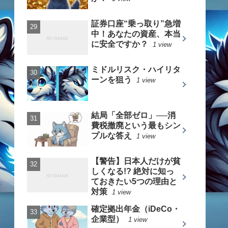
証券口座“乗っ取り”急増
中！あなたの資産、本当
に安全ですか？
1 view
ミドルリスク・ハイリタ
ーンを狙う
1 view
結局「全部ゼロ」──消
費税撤廃という最もシン
プルな答え
1 view
【警告】日本人だけが貧
しくなる!? 絶対に知っ
ておきたい5つの理由と
対策
1 view
確定拠出年金（iDeCo・
企業型）
1 view