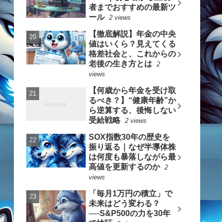
者までおすすめの最新ツ
ール
2 views
【徹底解説】年金の中央
値はいくら？見えてくる
格差社会と、これからの
老後の生き方とは
2
views
【何歳から年金を受け取
るべき？】“健康年齢”か
ら逆算する、後悔しない
受給戦略
2 views
SOX指数30年の歴史を
振り返る｜なぜ半導体株
は何度も暴落しながら最
高値を更新するのか
2
views
「毎月1万円の積立」で
未来はどう変わる？
──S&P500の力を30年