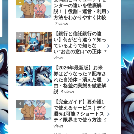
ンターの違いを徹底解
説！｜役割・運営・利用
方法をわかりやすく比較
7 views
【銀行と信託銀行の違
い】何がどう違う？知っ
ているようで知らな
い“お金の窓口”の正体
7
views
【2026年最新版】お米
券はどうなった？配布さ
れた自治体・消えた理
由・格差の実態を徹底解
説
5 views
【完全ガイド】要介護1
で使えるサービス｜デイ
週5は可能？ショートス
テイ限界まで使う方法
5
views