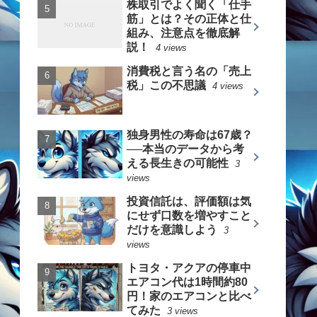
株取引でよく聞く「仕手
筋」とは？その正体と仕
組み、注意点を徹底解
説！
4 views
消費税と言う名の「売上
税」この不思議
4 views
独身男性の寿命は67歳？
──本当のデータから考
える長生きの可能性
3
views
投資信託は、評価額は気
にせず口数を増やすこと
だけを意識しよう
3
views
トヨタ・アクアの停車中
エアコン代は1時間約80
円！家のエアコンと比べ
てみた
3 views