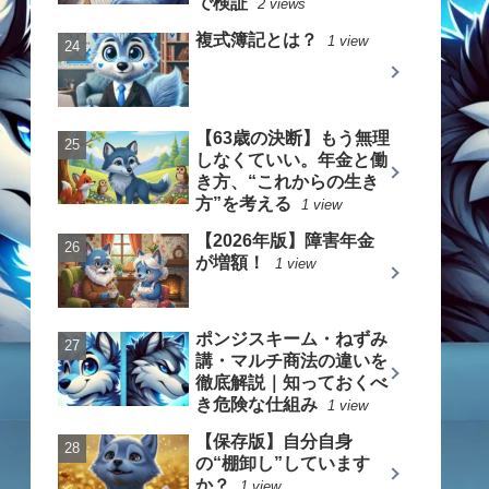
で検証
2 views
複式簿記とは？
1 view
【63歳の決断】もう無理
しなくていい。年金と働
き方、“これからの生き
方”を考える
1 view
【2026年版】障害年金
が増額！
1 view
ポンジスキーム・ねずみ
講・マルチ商法の違いを
徹底解説｜知っておくべ
き危険な仕組み
1 view
【保存版】自分自身
の“棚卸し”しています
か？
1 view