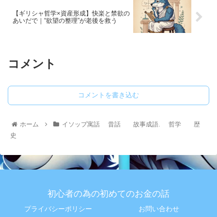
【ギリシャ哲学×資産形成】快楽と禁欲の
あいだで｜“欲望の整理”が老後を救う
コメント
コメントを書き込む
ホーム
イソップ寓話 昔話 故事成語. 哲学 歴
史
初心者の為の初めてのお金の話
プライバシーポリシー
お問い合わせ