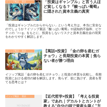
「投資はギャンブル」と言う人ほ
イソップ寓話 昔話 故事成語. 哲学 歴史
ど貧しくなる？『酸っぱい葡萄』
に隠された資本主義の真実
「投資はギャンブルだからやらない」という考え方は、本当に安全な
のでしょうか？イソップ童話『酸っぱい葡萄』や認知的不協和、ピケ
ティの「r＞g」をもとに、投資をしないリスクと資本主義社会の現実
をわかりやすく解説します。
【寓話×投資】「金の卵を産むガ
イソップ寓話 昔話 故事成語. 哲学 歴史
チョウ」と長期投資の本質｜焦ら
ない者が勝つ理由
イソップ寓話「金の卵を産むガチョウ」と投資の本質を比較し、長期
投資における成功の鍵を解説します。焦らず、欲に負けず、資産を育
てる思考とは？
【近代哲学×投資】「考える投資
イソップ寓話 昔話 故事成語. 哲学 歴史
家」であれ｜デカルトとカントが
教える“自分の頭で資産を築く”方