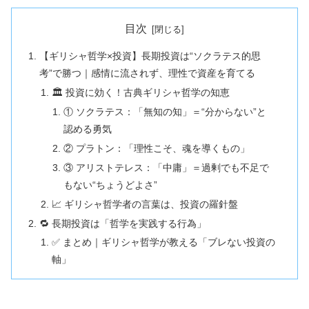
目次
【ギリシャ哲学×投資】長期投資は“ソクラテス的思
考”で勝つ｜感情に流されず、理性で資産を育てる
🏛️ 投資に効く！古典ギリシャ哲学の知恵
① ソクラテス：「無知の知」＝“分からない”と
認める勇気
② プラトン：「理性こそ、魂を導くもの」
③ アリストテレス：「中庸」＝過剰でも不足で
もない“ちょうどよさ”
📈 ギリシャ哲学者の言葉は、投資の羅針盤
🔁 長期投資は「哲学を実践する行為」
✅ まとめ｜ギリシャ哲学が教える「ブレない投資の
軸」