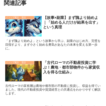
関連記事
【故事×副業】まず隗より始めよ
イソップ寓話 昔話 故事成語. 哲学 歴史
｜「始める人だけが結果を出す」
という真理
「まず隗より始めよ」という故事から学ぶ、副業のはじめ方。完璧を
目指すより、まず小さく始める勇気があなたの未来を変える第一歩
に。
「古代ローマの不動産投資に学
イソップ寓話 昔話 故事成語. 哲学 歴史
ぶ！農地・都市部物件から家賃収
入を得る仕組み」
古代ローマの富裕層は農地や都市部の不動産に投資し、収益を得てい
ました。現代の不動産投資や賃貸経営との共通点をわかりやすく解説
します。