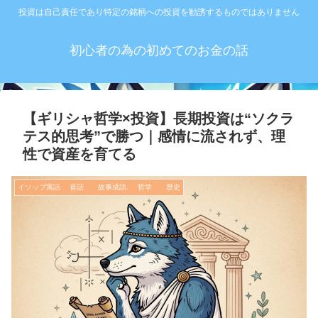
投資は自己責任であり特定の銘柄への投資を勧誘するものではありません
初心者の為の初めてのお金の話
【ギリシャ哲学×投資】長期投資は“ソクラ
テス的思考”で勝つ｜感情に流されず、理
性で資産を育てる
イソップ寓話 昔話 故事成語. 哲学 歴史