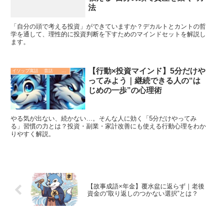
法
「自分の頭で考える投資」ができていますか？デカルトとカントの哲
学を通して、理性的に投資判断を下すためのマインドセットを解説し
ます。
【行動×投資マインド】5分だけや
イソップ寓話 昔話 故事成語. 哲学 歴史
ってみよう｜継続できる人の“は
じめの一歩”の心理術
やる気が出ない、続かない…。そんな人に効く「5分だけやってみ
る」習慣の力とは？投資・副業・家計改善にも使える行動心理をわか
りやすく解説。
【故事成語×年金】覆水盆に返らず｜老後
資金の“取り返しのつかない選択”とは？