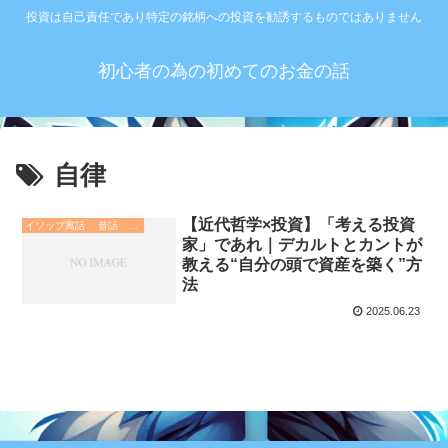
投資は自己責任であり特定の銘柄への投資を勧誘するものではありません
初心者の為の初めてのお金の話
自律
【近代哲学×投資】「考える投資
イソップ寓話 昔話 故事成語. 哲学 歴史
家」であれ｜デカルトとカントが
教える“自分の頭で資産を築く”方
法
2025.06.23