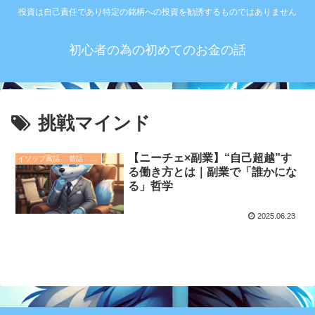
投資は自己責任であり特定の銘柄への投資を勧誘するものではありません
初心者の為の初めてのお金の話
挑戦マインド
【ニーチェ×副業】“自己超越”す
イソップ寓話 昔話 故事成語. 哲学 歴史
る働き方とは｜副業で「誰かにな
る」哲学
2025.06.23