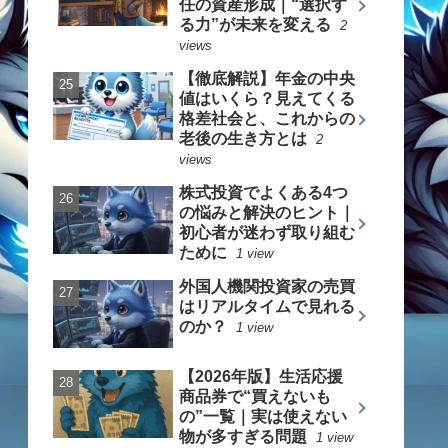
任の資産形成｜“選択す
る力”が未来を変える
2
views
【徹底解説】年金の中央
値はいくら？見えてくる
格差社会と、これからの
老後の生き方とは
2
views
株式投資でよくある4つ
の悩みと解決のヒント｜
初心者が迷わず取り組む
ために
1 view
外国人機関投資家の売買
はリアルタイムで見れる
のか？
1 view
【2026年版】生活応援
商品券で“買えないも
の”一覧｜実は使えない
物が多すぎる問題
1 view