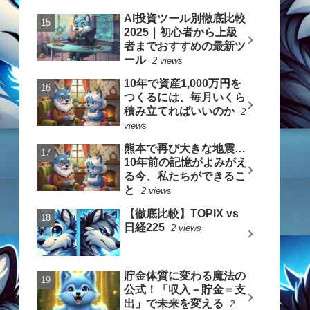
AI投資ツール別徹底比較
2025｜初心者から上級
者までおすすめの最新ツ
ール
2 views
10年で資産1,000万円を
つくるには、毎月いくら
積み立てればいいのか
2
views
熊本で再び大きな地震…
10年前の記憶がよみがえ
る今、私たちができるこ
と
2 views
【徹底比較】TOPIX vs
日経225
2 views
貯金体質に変わる魔法の
公式！「収入－貯金＝支
出」で未来を変える
2