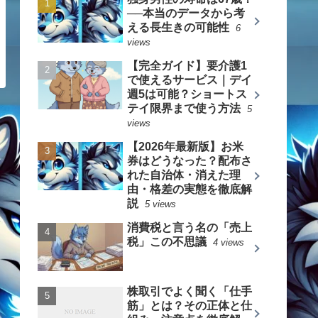
──本当のデータから考
える長生きの可能性
6
views
【完全ガイド】要介護1
で使えるサービス｜デイ
週5は可能？ショートス
テイ限界まで使う方法
5
views
【2026年最新版】お米
券はどうなった？配布さ
れた自治体・消えた理
由・格差の実態を徹底解
説
5 views
消費税と言う名の「売上
税」この不思議
4 views
株取引でよく聞く「仕手
筋」とは？その正体と仕