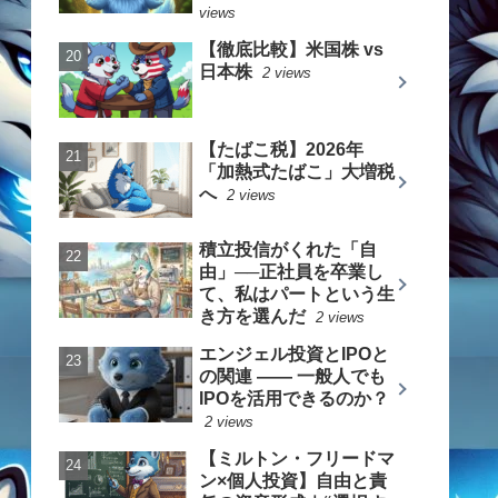
views
【徹底比較】米国株 vs
日本株
2 views
【たばこ税】2026年
「加熱式たばこ」大増税
へ
2 views
積立投信がくれた「自
由」──正社員を卒業し
て、私はパートという生
き方を選んだ
2 views
エンジェル投資とIPOと
の関連 —— 一般人でも
IPOを活用できるのか？
2 views
【ミルトン・フリードマ
ン×個人投資】自由と責