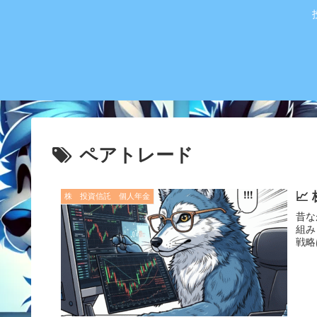
ペアトレード

株 投資信託 個人年金
昔な
組み
戦略