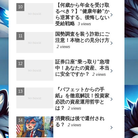
【何歳から年金を受け取
るべき？】“健康年齢”か
ら逆算する、後悔しない
受給戦略
3 views
国勢調査を装う詐欺にご
注意！本物との見分け方
2 views
証券口座“乗っ取り”急増
中！あなたの資産、本当
に安全ですか？
2 views
『バフェットからの手
紙』を徹底解説！投資家
必読の資産運用哲学と
は？
2 views
消費税は後で還付され
る？
2 views