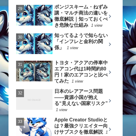
ポンジスキーム・ねずみ
講・マルチ商法の違いを
徹底解説｜知っておくべ
き危険な仕組み
1 view
知ってるようで知らない
「インフレと金利の関
係」
1 view
トヨタ・アクアの停車中
エアコン代は1時間約80
円！家のエアコンと比べ
てみた
1 view
日本のレアアース問題
――資源小国が抱え
る“見えない国家リスク”
1 view
Apple Creator Studioと
は？最強クリエイター向
けサブスクを徹底解説
1