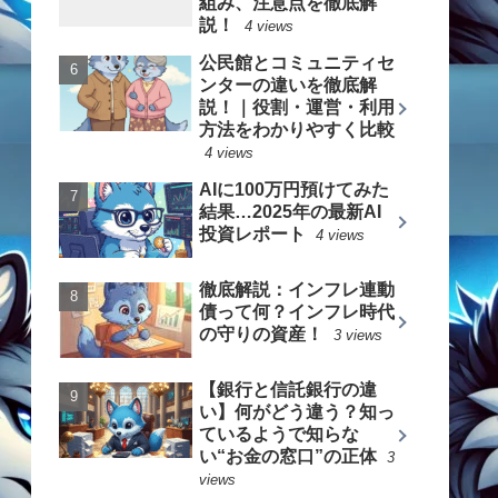
組み、注意点を徹底解
説！
4 views
公民館とコミュニティセ
ンターの違いを徹底解
説！｜役割・運営・利用
方法をわかりやすく比較
4 views
AIに100万円預けてみた
結果…2025年の最新AI
投資レポート
4 views
徹底解説：インフレ連動
債って何？インフレ時代
の守りの資産！
3 views
【銀行と信託銀行の違
い】何がどう違う？知っ
ているようで知らな
い“お金の窓口”の正体
3
views